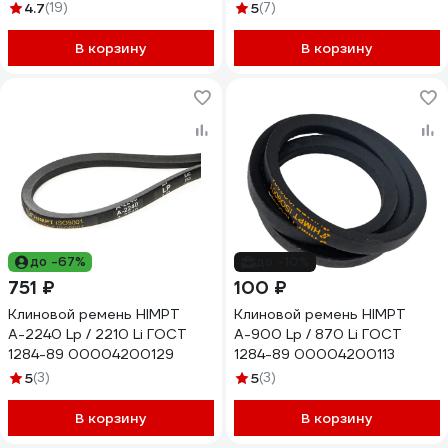
4.7
(19)
5
(7)
В корзину
В корзину
до -67%
до -10%
751 ₽
100 ₽
Клиновой ремень HIMPT
Клиновой ремень HIMPT
А-2240 Lp / 2210 Li ГОСТ
А-900 Lp / 870 Li ГОСТ
1284-89 00004200129
1284-89 00004200113
5
(3)
5
(3)
В корзину
В корзину