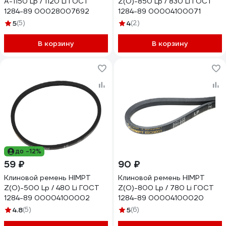
А-1150 Lp / 1120 Li ГОСТ
Z(O)-850 Lp / 830 Li ГОСТ
1284-89 00028007692
1284-89 00004100071
5
(5)
4
(2)
В корзину
В корзину
до -12%
59 ₽
90 ₽
Клиновой ремень HIMPT
Клиновой ремень HIMPT
Z(O)-500 Lp / 480 Li ГОСТ
Z(O)-800 Lp / 780 Li ГОСТ
1284-89 00004100002
1284-89 00004100020
4.8
(5)
5
(6)