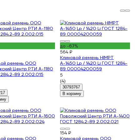
до -67%
564 ₽
Клиновой ремень HIMPT
вой ремень ООО
А-1450 Lp / 1420 Li ГОСТ 1284-
жский Центр РТИ А-1180
89 00004200059
284.2-89 2.002.015
5
(4)
30793767
217
В корзину
ину
154 ₽
вой ремень ООО
Клиновой ремень ООО