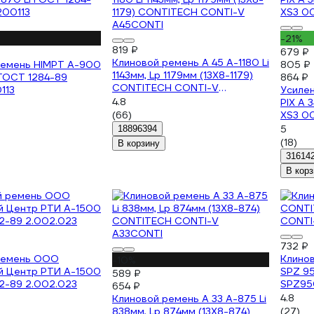
-21%
819 ₽
679 ₽
Клиновой ремень A 45 A-1180 Li
ремень HIMPT А-900
805 ₽
1143мм, Lp 1179мм (13X8-1179)
i ГОСТ 1284-89
864 ₽
CONTITECH CONTI-V
113
Усиле
A45CONTI
4.8
PIX A 3
(66)
XS3 0
5
18896394
(18)
В корзину
31614
В корз
732 ₽
ремень ООО
Клино
-10%
й Центр РТИ А-1500
SPZ 9
589 ₽
2-89 2.002.023
SPZ95
654 ₽
4.8
Клиновой ремень A 33 A-875 Li
838мм, Lp 874мм (13X8-874)
(27)