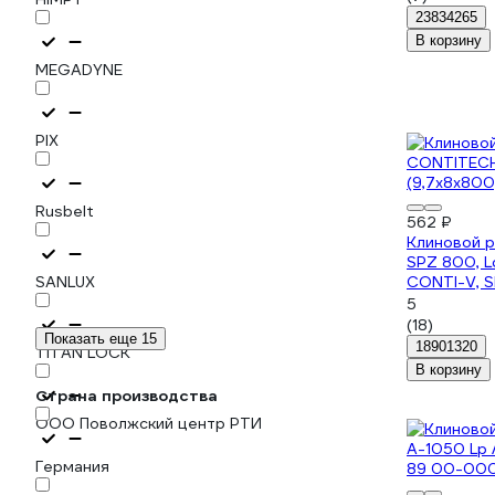
23834265
В корзину
MEGADYNE
PIX
Rusbelt
562 ₽
Клиновой 
SPZ 800, L
SANLUX
CONTI-V, 
5
(18)
Показать еще 15
18901320
TITAN LOCK
В корзину
Страна производства
ООО Поволжский центр РТИ
Германия