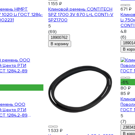
1 155 ₽
ремень HIMPT
Клиновой ремень CONTITECH
671 ₽
/ 1020 Li ГОСТ 1284-
SPZ 1700 3V 670 L=L CONTI-V
Клинов
002231
SPZ1700
Li 750
CONTI
5
A29.5
4.8
(69)
(6)
18900762
18901
В корзину
В корз
-6%
80 ₽
85 ₽
Клино
ремень ООО
Повол
й Центр РТИ
ГОСТ 
СТ 1284.2-89
5
(7)
23834
1 533 ₽
В корз