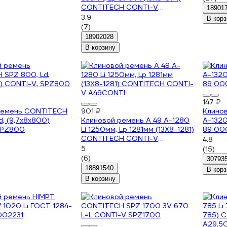
CONTITECH CONTI-V
18901
A33CONTI
3.9
В корз
(7)
18902028
В корзину
147 ₽
ремень CONTITECH
901 ₽
Клино
d, (9,7x8x800)
Клиновой ремень A 49 A-1280
А-1320
SPZ800
Li 1250мм, Lp 1281мм (13X8-1281)
89 0
CONTITECH CONTI-V
4.8
A49CONTI
5
(15)
(6)
30793
18891540
В корз
В корзину