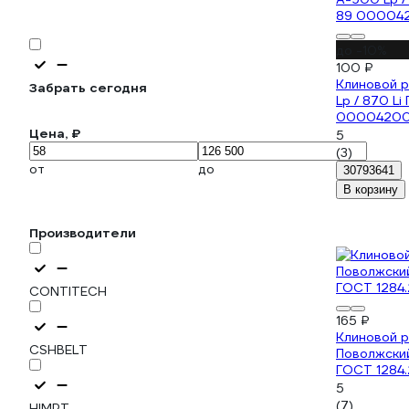
до -10%
100 ₽
Клиновой 
Забрать сегодня
Lp / 870 L
00004200
Цена, ₽
5
(3)
от
до
30793641
В корзину
Производители
CONTITECH
165 ₽
Клиновой 
CSHBELT
Поволжски
ГОСТ 1284.
5
(7)
HIMPT