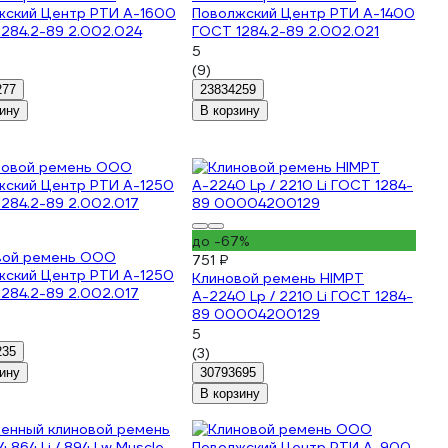
жский Центр РТИ А-1600
Поволжский Центр РТИ А-1400
284.2-89 2.002.024
ГОСТ 1284.2-89 2.002.021
5
(9)
277
23834259
ину
В корзину
до -67%
вой ремень ООО
751 ₽
жский Центр РТИ А-1250
Клиновой ремень HIMPT
284.2-89 2.002.017
А-2240 Lp / 2210 Li ГОСТ 1284-
89 00004200129
5
235
(3)
ину
30793695
В корзину