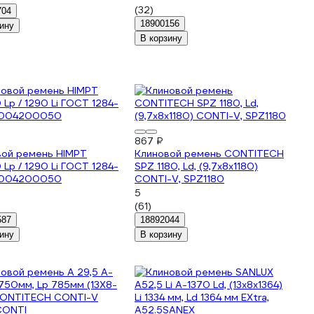
(32)
704
18900156
ину
В корзину
867 ₽
вой ремень HIMPT
Клиновой ремень CONTITECH
 Lp / 1290 Li ГОСТ 1284-
SPZ 1180, Ld, (9,7x8x1180)
0004200050
CONTI-V, SPZ1180
5
(61)
587
18892044
ину
В корзину