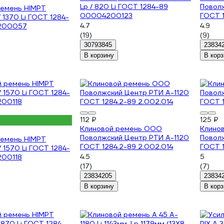
Lp / 820 Li ГОСТ 1284-89
Повол
ремень HIMPT
00004200123
ГОСТ 1
 1370 Li ГОСТ 1284-
4.7
4.9
200057
(19)
(9)
30793845
23834
В корзину
В корз
112 ₽
125 ₽
Клиновой ремень ООО
Клино
Поволжский Центр РТИ А-1120
Повол
ремень HIMPT
ГОСТ 1284.2-89 2.002.014
ГОСТ 1
/ 1570 Li ГОСТ 1284-
4.5
5
00118
(17)
(7)
23834205
23834
В корзину
В корз