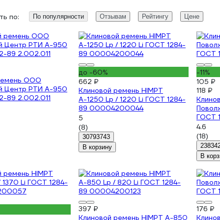
ь по:
По популярности
Отзывам
Рейтингу
Цене
до -60%
-11%
ремень ООО
662 ₽
105 ₽
й Центр РТИ А-950
Клиновой ремень HIMPT
118 ₽
2-89 2.002.011
А-1250 Lp / 1220 Li ГОСТ 1284-
Клино
89 00004200044
Повол
ГОСТ 1
5
4.6
(8)
(18)
30793743
23834
В корзину
В корз
397 ₽
176 ₽
Клиновой ремень HIMPT А-850
Клино