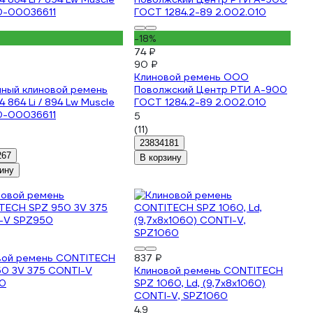
-18%
74 ₽
90 ₽
Клиновой ремень ООО
нный клиновой ремень
Поволжский Центр РТИ А-900
4 864 Li / 894 Lw Muscle
ГОСТ 1284.2-89 2.002.010
0-00036611
5
(11)
23834181
267
В корзину
ину
вой ремень CONTITECH
837 ₽
50 3V 375 CONTI-V
Клиновой ремень CONTITECH
0
SPZ 1060, Ld, (9,7x8x1060)
CONTI-V, SPZ1060
4.9