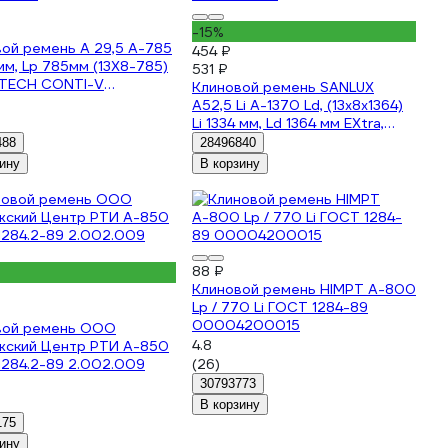
-15%
ой ремень A 29,5 A-785
454 ₽
мм, Lp 785мм (13X8-785)
531 ₽
TECH CONTI-V
Клиновой ремень SANLUX
CONTI
A52,5 Li A-1370 Ld, (13x8x1364)
Li 1334 мм, Ld 1364 мм EXtra,
A52.5SANEX
488
28496840
ину
В корзину
88 ₽
Клиновой ремень HIMPT А-800
Lp / 770 Li ГОСТ 1284-89
00004200015
вой ремень ООО
4.8
жский Центр РТИ А-850
1284.2-89 2.002.009
(26)
30793773
В корзину
175
ину