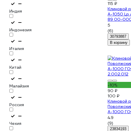
115 ₽
Клиновой 
Индия
А-1050 Lp 
89 00-00
5
Индонезия
(6)
30793887
В корзину
Италия
Китай
-10%
Малайзия
90 ₽
100 ₽
Клиновой 
Россия
Поволжски
А-1000 ГО
2.002.012
4.9
(9)
Чехия
23834193