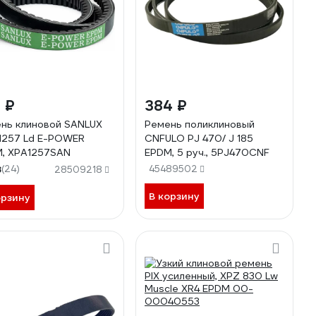
 ₽
384 ₽
нь клиновой SANLUX
Ремень поликлиновый
1257 Ld E-POWER
CNFULO PJ 470/ J 185
, XPA1257SAN
EPDM, 5 руч., 5PJ470CNF
8
(24)
45489502
28509218
В корзину
орзину