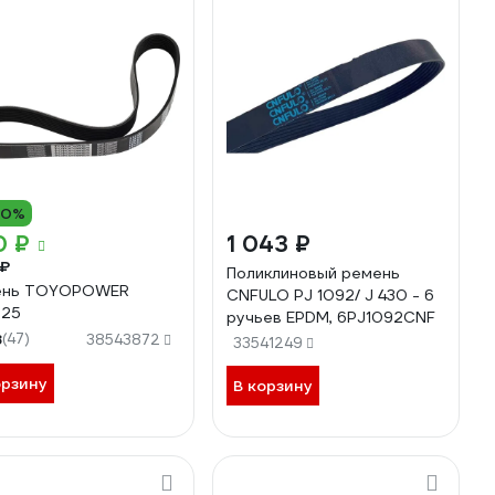
10%
0 ₽
1 043 ₽
 ₽
Поликлиновый ремень
ень TOYOPOWER
CNFULO PJ 1092/ J 430 - 6
925
ручьев EPDM, 6PJ1092CNF
8
(47)
38543872
33541249
орзину
В корзину