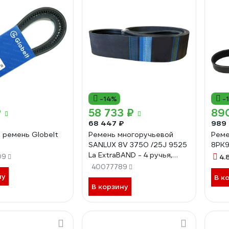
-14%
-
₽
58 733 ₽
89
68 447 ₽
989
 ремень Globelt
Ремень многоручьевой
Рем
SANLUX 8V 3750 /25J 9525
8PK
La ExtraBAND - 4 ручья,
09
4.
4R8V3750SANEX
40077789
ну
В к
В корзину