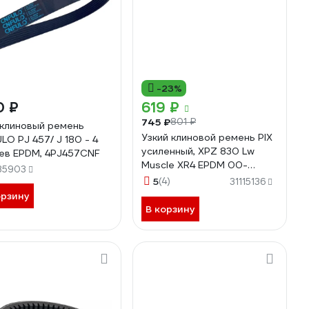
-23%
0 ₽
619 ₽
745 ₽
801 ₽
клиновый ремень
Узкий клиновой ремень PIX
LO PJ 457/ J 180 - 4
усиленный, XPZ 830 Lw
ев EPDM, 4PJ457CNF
Muscle XR4 EPDM 00-
35903
00040553
5
(4)
31115136
орзину
В корзину