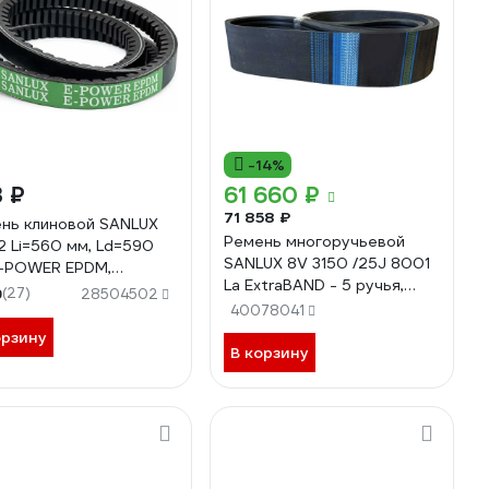
-14%
 ₽
61 660 ₽
71 858 ₽
нь клиновой SANLUX
Ремень многоручьевой
2 Li=560 мм, Ld=590
SANLUX 8V 3150 /25J 8001
-POWER EPDM,
La ExtraBAND - 5 ручья,
2SAN
9
(27)
28504502
5R8V3150SANEX
40078041
орзину
В корзину