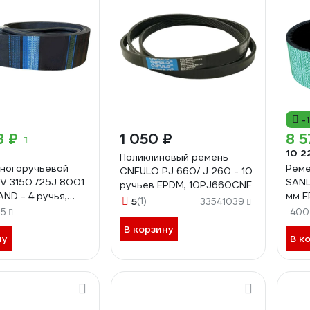
-
8 ₽
1 050 ₽
8 5
10 2
Поликлиновый ремень
ногоручьевой
Реме
CNFULO PJ 660/ J 260 - 10
V 3150 /25J 8001
SANL
ручьев EPDM, 10PJ660CNF
AND - 4 ручья,
мм E
5
(1)
33541039
0SANEX
4R3
75
400
В корзину
ну
В к