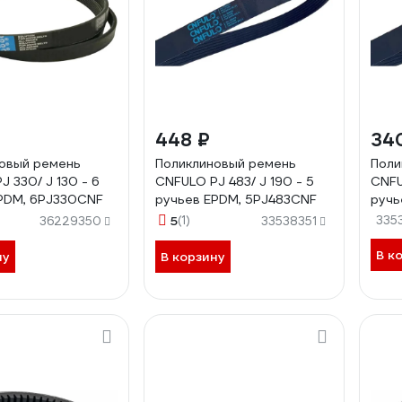
448 ₽
34
овый ремень
Поликлиновый ремень
Поли
 330/ J 130 - 6
CNFULO PJ 483/ J 190 - 5
CNFU
PDM, 6PJ330CNF
ручьев EPDM, 5PJ483CNF
ручь
5
(1)
335
36229350
33538351
В к
ну
В корзину