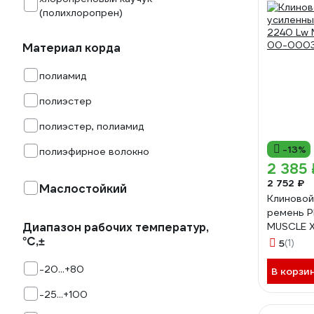
(полихлоропрен)
Материал корда
полиамид
полиэстер
полиэстер, полиамид
-13%
полиэфирное волокно
2 385 
2 752 ₽
Маслостойкий
Клиновой
ремень P
Диапазон рабочих температур,
MUSCLE 
°C,±
0003819
5
(1)
-20...+80
В корзи
-25...+100