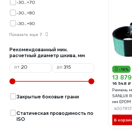
-30...+70
-30...+80
-30...+90
Показать еще 7
Рекомендованный мин.
расчетный диаметр шкива, мм
от
до
-16%
13 879
16 548 ₽
Ремень м
SANLUX R
Закрытые боковые грани
мм EPDM -
3R5VX12
4007813
Статическая проводимость по
ISO
В корзи