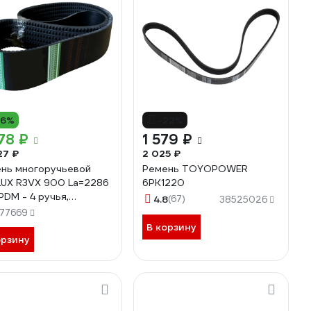
16%
-22%
78 ₽
1 579 ₽
27 ₽
2 025 ₽
нь многоручьевой
Ремень TOYOPOWER
UX R3VX 900 La=2286
6PK1220
PDM - 4 ручья,
4.8
(67)
38525026
VX900SANEX
77669
В корзину
орзину