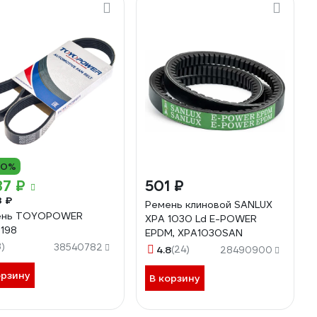
10%
87 ₽
501 ₽
3 ₽
Ремень клиновой SANLUX
ень TOYOPOWER
XPA 1030 Ld E-POWER
198
EPDM, XPA1030SAN
3)
38540782
4.8
(24)
28490900
орзину
В корзину