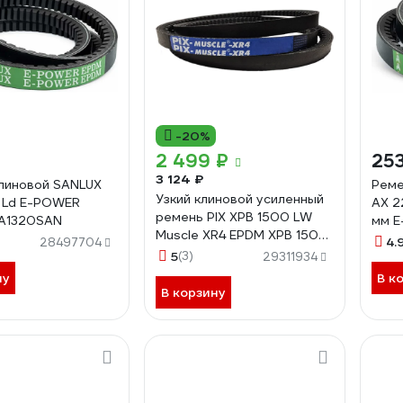
-20%
2 499 ₽
253
3 124 ₽
линовой SANLUX
Реме
Узкий клиновой усиленный
 Ld E-POWER
AX 2
ремень PIX XPB 1500 LW
PA1320SAN
мм E
Muscle XR4 EPDM XPB 1500
AX2
4.
28497704
MUSCLE XR4 00-00033370
5
(3)
29311934
ну
В к
В корзину