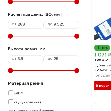
Расчетная длина ISO, мм
от
до
-15%
Высота ремня, мм
1 071 
от
до
1 260 ₽
Зубчатый
XPB-1285
207408
Материал ремня
В корзи
EPDM
каучук (резина)
хлоропреновый каучук