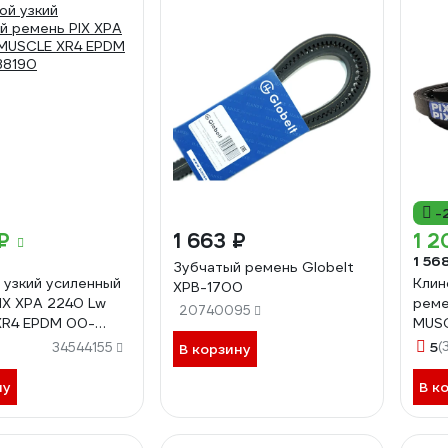
-
₽
1 663 ₽
1 2
1 56
Зубчатый ремень Globelt
 узкий усиленный
Клин
XPB-1700
IX XPA 2240 Lw
реме
20740095
XR4 EPDM 00-
MUSC
0
000
5
(
34544155
В корзину
ну
В к