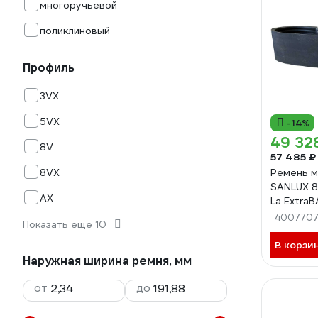
многоручьевой
поликлиновый
Профиль
3VX
5VX
-14%
49 32
8V
57 485 ₽
8VX
Ремень м
SANLUX 8
AX
La ExtraB
4R8V315
400770
Показать еще 10
В корзи
Наружная ширина ремня, мм
от
до