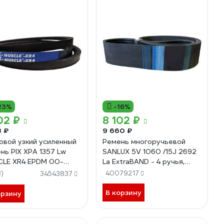
23%
-16%
02 ₽
8 102 ₽
8 ₽
9 660 ₽
овой узкий усиленный
Ремень многоручьевой
нь PIX XPA 1357 Lw
SANLUX 5V 1060 /15J 2692
LE XR4 EPDM 00-
La ExtraBAND - 4 ручья,
34975
4R5V1060SANEX
3)
40079217
34543837
В корзину
орзину