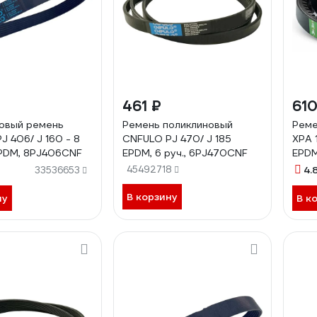
461 ₽
610
овый ремень
Ремень поликлиновый
Реме
J 406/ J 160 - 8
CNFULO PJ 470/ J 185
XPA 
PDM, 8PJ406CNF
EPDM, 6 руч., 6PJ470CNF
EPDM
45492718
4.
33536653
В корзину
ну
В к