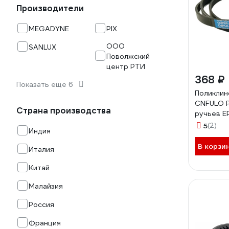
Производители
MEGADYNE
PIX
ООО
SANLUX
Поволжский
центр РТИ
368 ₽
Показать еще 6
Поликлин
CNFULO PJ
Страна производства
ручьев E
5
(2)
Индия
В корзи
Италия
Китай
Малайзия
Россия
Франция