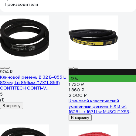
Производители
904 ₽
-14%
Клиновой ремень B 32 B-855 Li
-13%
813мм, Lp 856мм (17X11-856)
1 730 ₽
CONTITECH CONTI-V
1 860 ₽
B32CONTI
5
2 000 ₽
(1)
Клиновой классический
В корзину
усиленный ремень PIX B 64
1626 Li / 1671 Lw MUSCLE XS3
00-00037991
В корзину