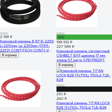
2 198 ₽
-13%
Клиновой ремень B 87 B-2255
198 912 ₽
Li 2210мм, Lp 2253мм (17X11-
227 589 ₽
2253) CONTITECH CONTI-V
Клиновой ремень сегментный
B87CONTI
В корзину
CSHBELT B/17 ширина 17 мм,
длина 57 метр 57B17REDPT
В корзину
-13%
210 ₽
240 ₽
Клиновой ремень TITAN LOCK
B28 17x710Li 750Ld TLB-B28