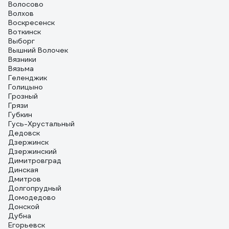
Волосово
Волхов
Воскресенск
Воткинск
Выборг
Вышний Волочек
Вязники
Вязьма
Геленджик
Голицыно
Грозный
Грязи
Губкин
Гусь-Хрустальный
Дедовск
Дзержинск
Дзержинский
Димитровград
Динская
Дмитров
Долгопрудный
Домодедово
Донской
Дубна
Егорьевск