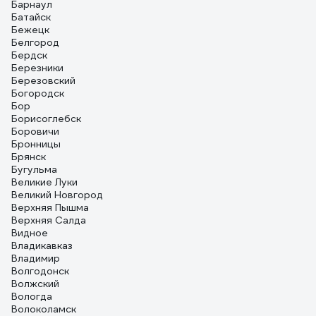
Барнаул
Батайск
Бежецк
Белгород
Бердск
Березники
Березовский
Богородск
Бор
Борисоглебск
Боровичи
Бронницы
Брянск
Бугульма
Великие Луки
Великий Новгород
Верхняя Пышма
Верхняя Салда
Видное
Владикавказ
Владимир
Волгодонск
Волжский
Вологда
Волоколамск