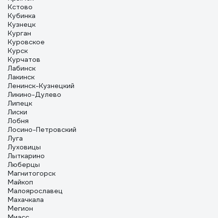
Кстово
Кубинка
Кузнецк
Курган
Куровское
Курск
Курчатов
Лабинск
Лакинск
Ленинск-Кузнецкий
Ликино-Дулево
Липецк
Лиски
Лобня
Лосино-Петровский
Луга
Луховицы
Лыткарино
Люберцы
Магнитогорск
Майкоп
Малоярославец
Махачкала
Мегион
Миасс