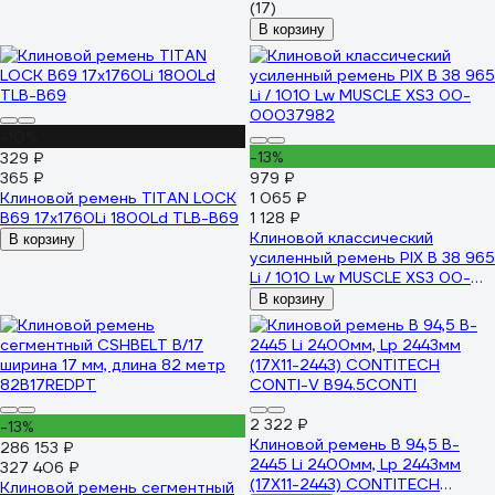
(17)
В корзину
-10%
-13%
329 ₽
365 ₽
979 ₽
Клиновой ремень TITAN LOCK
1 065 ₽
B69 17x1760Li 1800Ld TLB-B69
1 128 ₽
Клиновой классический
В корзину
усиленный ремень PIX B 38 965
Li / 1010 Lw MUSCLE XS3 00-
00037982
В корзину
2 322 ₽
-13%
Клиновой ремень B 94,5 B-
286 153 ₽
2445 Li 2400мм, Lp 2443мм
327 406 ₽
(17X11-2443) CONTITECH
Клиновой ремень сегментный