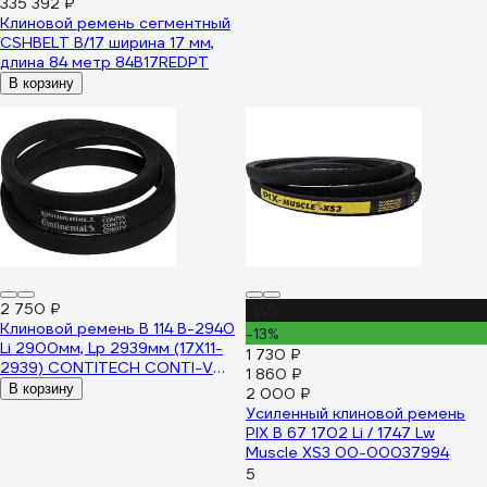
335 392 ₽
Клиновой ремень сегментный
CSHBELT B/17 ширина 17 мм,
длина 84 метр 84B17REDPT
В корзину
2 750 ₽
-14%
Клиновой ремень B 114 B-2940
-13%
Li 2900мм, Lp 2939мм (17X11-
1 730 ₽
2939) CONTITECH CONTI-V
1 860 ₽
B114CONTI
В корзину
2 000 ₽
Усиленный клиновой ремень
PIX B 67 1702 Li / 1747 Lw
Muscle XS3 00-00037994
5