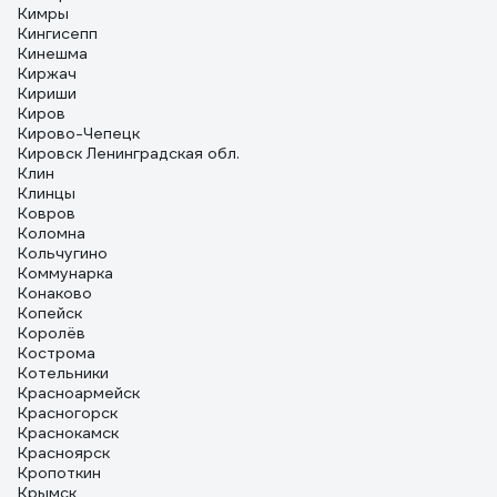
Кимры
Кингисепп
Кинешма
Киржач
Кириши
Киров
Кирово-Чепецк
Кировск Ленинградская обл.
Клин
Клинцы
Ковров
Коломна
Кольчугино
Коммунарка
Конаково
Копейск
Королёв
Кострома
Котельники
Красноармейск
Красногорск
Краснокамск
Красноярск
Кропоткин
Крымск