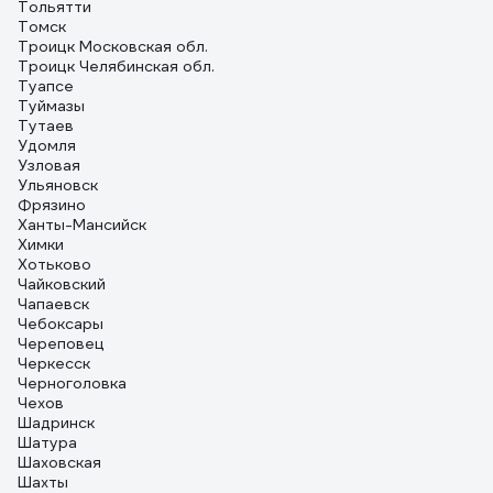
Тольятти
Томск
Троицк Московская обл.
Троицк Челябинская обл.
Туапсе
Туймазы
Тутаев
Удомля
Узловая
Ульяновск
Фрязино
Ханты-Мансийск
Химки
Хотьково
Чайковский
Чапаевск
Чебоксары
Череповец
Черкесск
Черноголовка
Чехов
Шадринск
Шатура
Шаховская
Шахты