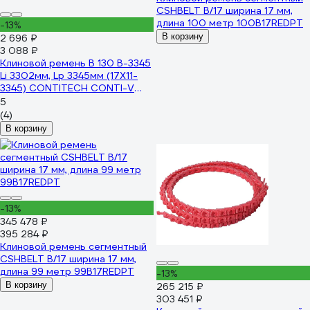
CSHBELT B/17 ширина 17 мм,
длина 100 метр 100B17REDPT
-13%
В корзину
2 696 ₽
3 088 ₽
Клиновой ремень B 130 B-3345
Li 3302мм, Lp 3345мм (17X11-
3345) CONTITECH CONTI-V
B130CONTI
5
(4)
В корзину
-13%
345 478 ₽
395 284 ₽
Клиновой ремень сегментный
CSHBELT B/17 ширина 17 мм,
длина 99 метр 99B17REDPT
-13%
В корзину
265 215 ₽
303 451 ₽