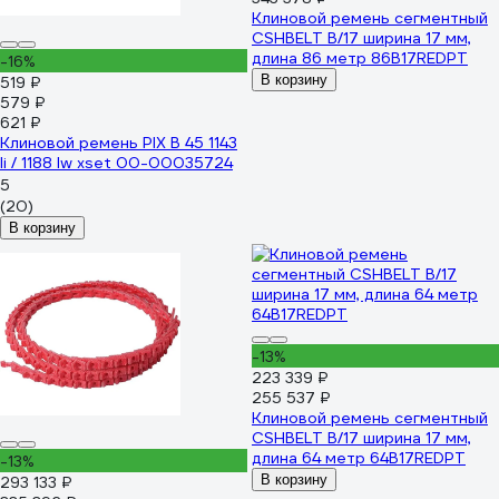
Клиновой ремень сегментный
CSHBELT B/17 ширина 17 мм,
длина 86 метр 86B17REDPT
-16%
В корзину
519 ₽
579 ₽
621 ₽
Клиновой ремень PIX B 45 1143
li / 1188 lw xset 00-00035724
5
(20)
В корзину
-13%
223 339 ₽
255 537 ₽
Клиновой ремень сегментный
CSHBELT B/17 ширина 17 мм,
длина 64 метр 64B17REDPT
-13%
В корзину
293 133 ₽