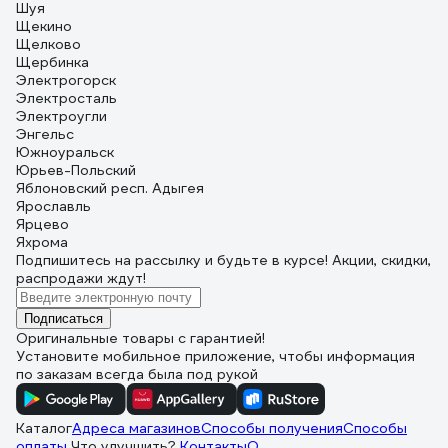
Шуя
Щекино
Щелково
Щербинка
Электрогорск
Электросталь
Электроугли
Энгельс
Южноуральск
Юрьев-Польский
Яблоновский респ. Адыгея
Ярославль
Ярцево
Яхрома
Подпишитесь
на рассылку
и будьте в курсе! Акции, скидки,
распродажи ждут!
Подписаться
Оригинальные товары с гарантией!
Установите мобильное приложение, чтобы информация
по заказам всегда была под рукой
Каталог
Адреса магазинов
Способы получения
Способы
оплаты
Что улучшить?
Контакты
О