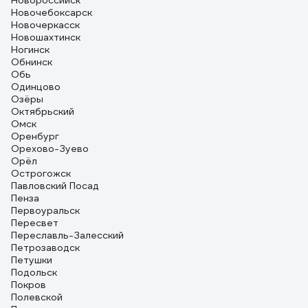
Новороссийск
Новочебоксарск
Новочеркасск
Новошахтинск
Ногинск
Обнинск
Обь
Одинцово
Озёры
Октябрьский
Омск
Оренбург
Орехово-Зуево
Орёл
Острогожск
Павловский Посад
Пенза
Первоуральск
Пересвет
Переславль-Залесский
Петрозаводск
Петушки
Подольск
Покров
Полевской