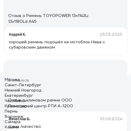
Отзыв о Ремень TOYOPOWER 13x1143Li
13x1180Ld A45
26.05.2025
Андрей К.
хороший ремень подошёл на мотоблок Нева с
субаровским движком
Москва
8 отзывов
Санкт-Петербург
Нижний Новгород
Екатеринбург
Отзыв о клиновом ремне ООО
Челябинск
Краснодар
Поволжский центр РТИ А-1200
Пермь
Воронеж
10.09.2024
Вячеслав Б.
Самара
Цена /качество
Казань