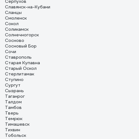
Серпухов
Славянск-на-Кубани
Сланцы
Смоленск
Сокол
Соликамск
Солнечногорск
Сосново
Сосновый Бор
Сочи
Ставрополь
Старая Купавна
Старый Оскол
Стерлитамак
Ступино
Сургут
Сызрань
Таганрог
Талдом
Тамбов
Тверь
Темрюк
Тимашевск
Тихвин
Тобольск