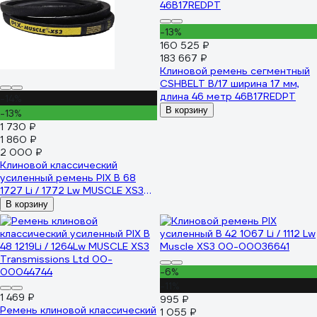
-13%
160 525 ₽
183 667 ₽
Клиновой ремень сегментный
CSHBELT B/17 ширина 17 мм,
длина 46 метр 46B17REDPT
-14%
В корзину
-13%
1 730 ₽
1 860 ₽
2 000 ₽
Клиновой классический
усиленный ремень PIX B 68
1727 Li / 1772 Lw MUSCLE XS3
00-00036655
В корзину
-6%
-11%
1 469 ₽
995 ₽
Ремень клиновой классический
1 055 ₽