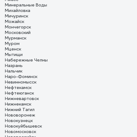
Минеральные Воды
Михайловка
Мичуринск
Можайск
Мончегорск
Московский
Мурманск
Муром
Мценск
Мытищи
Набережные Челны
Назрань
Нальчик
Наро-Фоминск
Невинномысск
Нефтекамск
Нефтеюганск
Нижневартовск
Нижнекамск
Нижний Тагил
Нововоронеж
Новокузнецк
Новокуйбышевск
Новомосковск