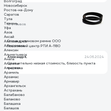
Волгоград
Новосибирск
Ростов-на-Дону
Саратов
Тула
Тюмень
18 отзывов
Уфа
Азов
Аксай
Отзыв о клиновом ремне ООО
Александров
Алексеевка
Поволжский центр РТИ А-1180
Алексин
Альметьевск
24.06.2024
Александр К.
Анапа
Сравнительно низкая стоимость, близость пункта
Апатиты
выдачи.
Апрелевка
Арамиль
Арзамас
Армавир
Архангельск
Астрахань
Балабаново
Балаково
Балашиха
Балашов