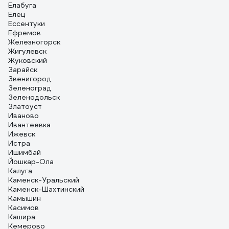
Елабуга
Елец
Ессентуки
Ефремов
Железногорск
Жигулевск
Жуковский
Зарайск
Звенигород
Зеленоград
Зеленодольск
Златоуст
Иваново
Ивантеевка
Ижевск
Истра
Ишимбай
Йошкар-Ола
Калуга
Каменск-Уральский
Каменск-Шахтинский
Камышин
Касимов
Кашира
Кемерово