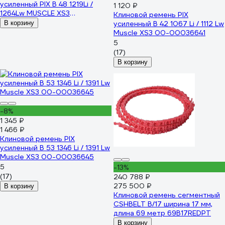
усиленный PIX B 48 1219Li /
1 120 ₽
1264Lw MUSCLE XS3
Клиновой ремень PIX
Transmissions Ltd 00-
В корзину
усиленный B 42 1067 Li / 1112 Lw
00044744
Muscle XS3 00-00036641
5
(17)
В корзину
-8%
1 345 ₽
1 466 ₽
Клиновой ремень PIX
усиленный B 53 1346 Li / 1391 Lw
Muscle XS3 00-00036645
5
-13%
(17)
240 788 ₽
275 500 ₽
В корзину
Клиновой ремень сегментный
CSHBELT B/17 ширина 17 мм,
длина 69 метр 69B17REDPT
В корзину