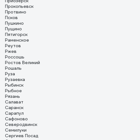
Приозерск
Прокопьевск
Протвино
Псков
Пушкино
Пущино
Пятигорск
Раменское
Реутов
Ржев
Россошь
Ростов Великий
Рошаль
Руза
Рузаевка
Рыбинск
Рыбное
Рязань
Салават
Саранск
Сарапул
Сафоново
Северодвинск
Семилуки
Сергиев Посад