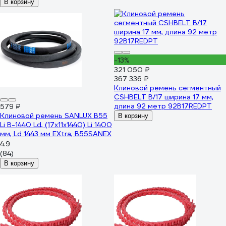
В корзину
-13%
321 050 ₽
367 336 ₽
Клиновой ремень сегментный
CSHBELT B/17 ширина 17 мм,
длина 92 метр 92B17REDPT
579 ₽
Клиновой ремень SANLUX B55
В корзину
Li B-1440 Ld, (17x11x1440) Li 1400
мм, Ld 1443 мм EXtra, B55SANEX
4.9
(84)
В корзину