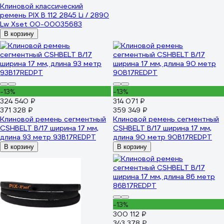
Клиновой классический
ремень PIX B 112 2845 Li / 2890
Lw Xset 00-00035683
В корзину
-13%
-13%
324 540 ₽
314 071 ₽
371 328 ₽
359 349 ₽
Клиновой ремень сегментный
Клиновой ремень сегментный
CSHBELT B/17 ширина 17 мм,
CSHBELT B/17 ширина 17 мм,
длина 93 метр 93B17REDPT
длина 90 метр 90B17REDPT
В корзину
В корзину
-13%
300 112 ₽
343 378 ₽