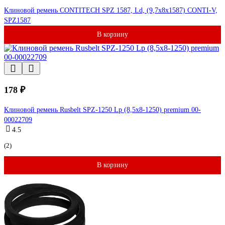
Клиновой ремень CONTITECH SPZ 1587, Ld, (9,7x8x1587) CONTI-V,
SPZ1587
В корзину
178 ₽
Клиновой ремень Rusbelt SPZ-1250 Lp (8,5х8-1250) premium 00-
00022709
4.5
(2)
В корзину