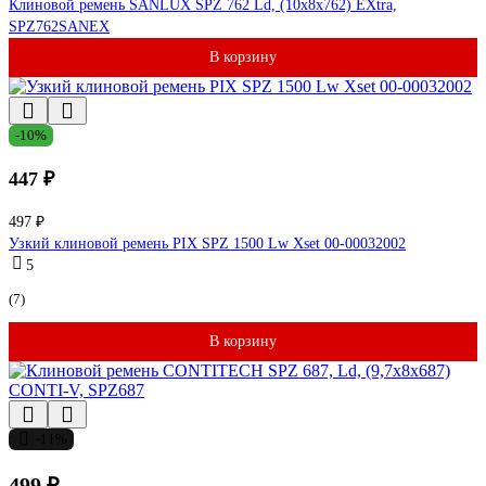
Клиновой ремень SANLUX SPZ 762 Ld, (10x8x762) EXtra,
SPZ762SANEX
В корзину
-10%
447 ₽
497 ₽
Узкий клиновой ремень PIX SPZ 1500 Lw Xset 00-00032002
5
(7)
В корзину
-11%
499 ₽