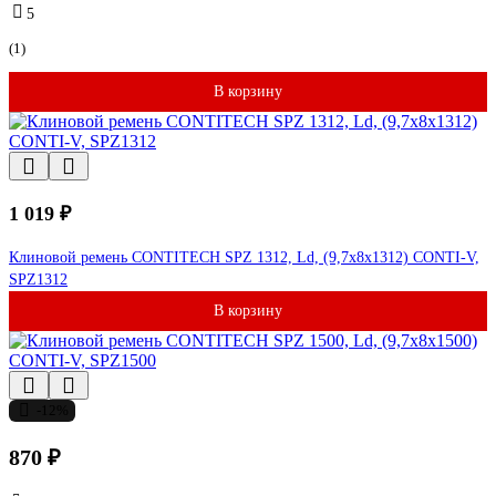
5
(1)
В корзину
1 019 ₽
Клиновой ремень CONTITECH SPZ 1312, Ld, (9,7x8x1312) CONTI-V,
SPZ1312
В корзину
-12%
870 ₽