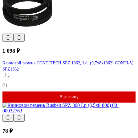
1 098 ₽
Клиновой ремень CONTITECH SPZ 1362, Ld, (9,7x8x1362) CONTI-V,
SPZ1362
5
(1)
В корзину
78 ₽