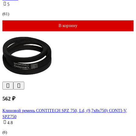
5
(61)
В корзину
562 ₽
Клиновой ремень CONTITECH SPZ 750, Ld, (9,7x8x750) CONTI-V,
SPZ750
4.8
(6)