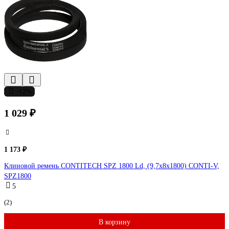
-12%
1 029 ₽
1 173 ₽
Клиновой ремень CONTITECH SPZ 1800 Ld, (9,7x8x1800) CONTI-V,
SPZ1800
5
(2)
В корзину