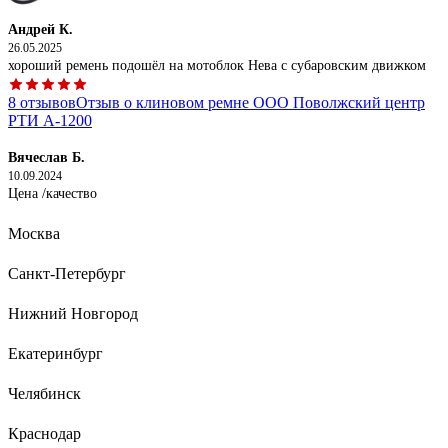
Андрей К.
26.05.2025
хороший ремень подошёл на мотоблок Нева с субаровским движком
8 отзывов
Отзыв о клиновом ремне ООО Поволжский центр
РТИ А-1200
Вячеслав Б.
10.09.2024
Цена /качество
18 отзывов
Отзыв о клиновом ремне ООО Поволжский центр
Москва
РТИ А-1180
Санкт-Петербург
Нижний Новгород
Александр К.
Екатеринбург
24.06.2024
Сравнительно низкая стоимость, близость пункта выдачи.
Челябинск
Краснодар