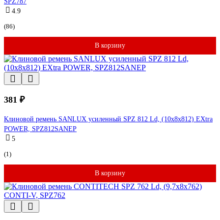
SPZ787
4.9
(86)
В корзину
381 ₽
Клиновой ремень SANLUX усиленный SPZ 812 Ld, (10x8x812) EXtra
POWER, SPZ812SANEP
5
(1)
В корзину