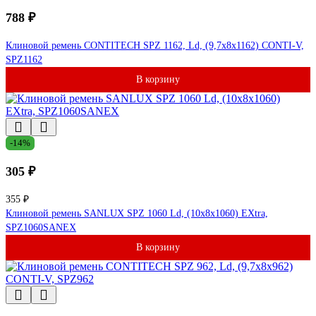
788 ₽
Клиновой ремень CONTITECH SPZ 1162, Ld, (9,7x8x1162) CONTI-V,
SPZ1162
В корзину
-14%
305 ₽
355 ₽
Клиновой ремень SANLUX SPZ 1060 Ld, (10x8x1060) EXtra,
SPZ1060SANEX
В корзину