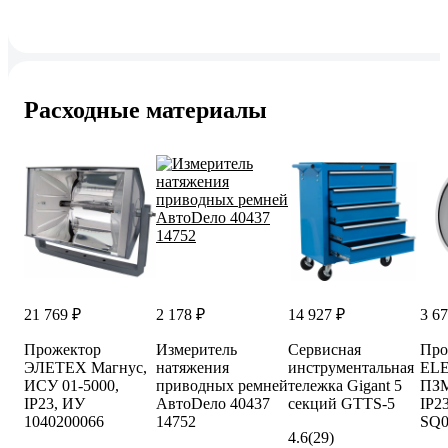
Расходные материалы
21 769 ₽
2 178 ₽
14 927 ₽
3 67
Прожектор
Измеритель
Сервисная
Про
ЭЛЕТЕХ Магнус,
натяжения
инструментальная
EL
ИСУ 01-5000,
приводных ремней
тележка Gigant 5
ПЗМ
IP23, ИУ
АвтоDело 40437
секций GTTS-5
IP2
1040200066
14752
SQ0
4.6
(29)