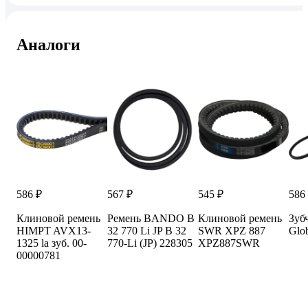
Аналоги
586 ₽
567 ₽
545 ₽
586
Клиновой ремень
Ремень BANDO B
Клиновой ремень
Зуб
HIMPT AVX13-
32 770 Li JP B 32
SWR XPZ 887
Glo
1325 la зуб. 00-
770-Li (JP) 228305
XPZ887SWR
00000781