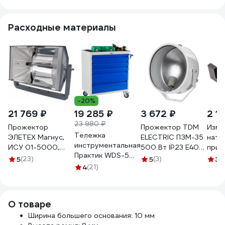
Расходные материалы
-20%
21 769 ₽
19 285 ₽
3 672 ₽
2 1
23 980 ₽
Прожектор
Прожектор TDM
Изме
Тележка
ЭЛЕТЕХ Магнус,
ELECTRIC ПЗМ-35
натя
инструментальная
ИСУ 01-5000,
500 Вт IP23 Е40
прив
Практик WDS-5
IP23, ИУ
УХЛ1 SQ0317-
ремн
5
(23)
5
(3)
3
(
S30299025546
1040200066
4
(21)
0002
4043
О товаре
Ширина большего основания: 10 мм