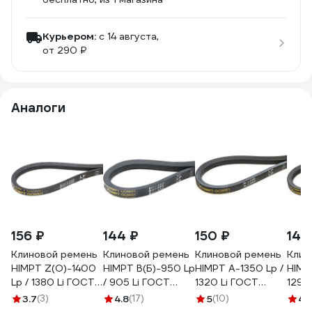
Курьером:
c 14 августа,
от 290 ₽
Аналоги
156 ₽
144 ₽
150 ₽
147
Клиновой ремень
Клиновой ремень
Клиновой ремень
Клин
HIMPT Z(O)-1400
HIMPT В(Б)-950 Lp
HIMPT А-1350 Lp /
HIMP
Lp / 1380 Li ГОСТ
/ 905 Li ГОСТ
1320 Li ГОСТ
1290
1284-89
1284-89
1284-89
1284
3.7
(3)
4.8
(17)
5
(10)
4.
00004100061
00004300158
00004200052
000