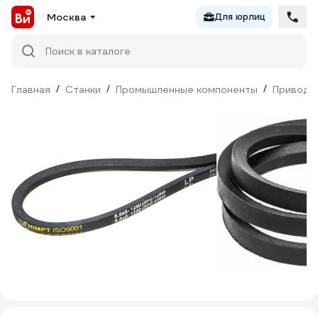
Москва
Для юрлиц
Поиск в каталоге
Главная
/
Станки
/
Промышленные компоненты
/
Приводн