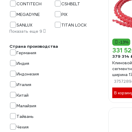
CONTITECH
CSHBELT
MEGADYNE
PIX
SANLUX
TITAN LOCK
Показать еще 9
-13%
Страна производства
331 52
Германия
379 314 
Клиновой
Индия
сегментн
Индонезия
ширина 1
метр 95
3757289
Италия
В корзин
Китай
Малайзия
Тайвань
Чехия