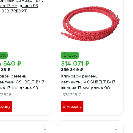
13%
-13%
4 540 ₽
314 071 ₽
328 ₽
359 349 ₽
овой ремень
Клиновой ремень
ентный CSHBELT B/17
сегментный CSHBELT B/17
на 17 мм, длина 93
ширина 17 мм, длина 90
 93B17REDPT
метр 90B17REDPT
72828
37572510
рзину
В корзину