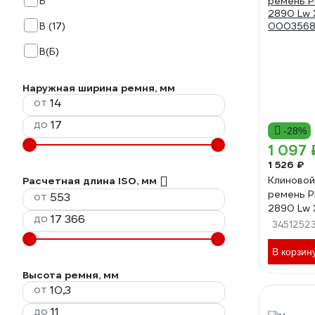
B
В (17)
В(Б)
Наружная ширина ремня, мм
от
до
-28%
1 097 
1 526 ₽
Клиновой
Расчетная длина ISO, мм
ремень PI
от
2890 Lw 
до
0003568
3451252
В корзин
Высота ремня, мм
от
до