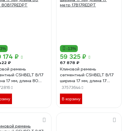
13%
-13%
 174 ₽
59 325 ₽
422 ₽
67 878 ₽
овой ремень
Клиновой ремень
ентный CSHBELT B/17
сегментный CSHBELT B/17
на 17 мм, длина 80
ширина 17 мм, длина 17
 80B17REDPT
метр 17B17REDPT
72816
37573644
рзину
В корзину