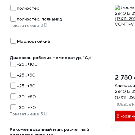
полиэстер
полиэстер, полиамид
Показать еще 2
Маслостойкий
Диапазон рабочих температур, °C,±
-25...+100
-25...+60
2 750 
Клиновой
-25...+80
2940 Li 
-30...+60
(17X11-2
CONTI-V 
1889591
-30...+70
Показать еще 5
В корзин
Рекомендованный мин. расчетный
диаметр шкива, мм