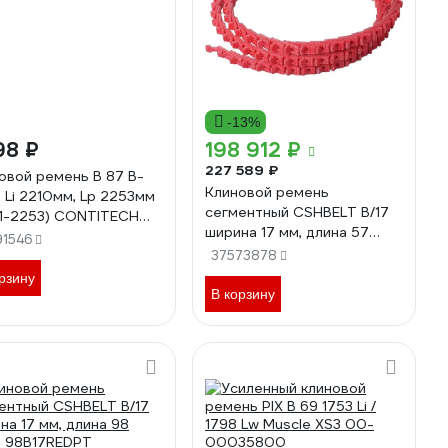
-13%
98 ₽
198 912 ₽
227 589 ₽
овой ремень B 87 B-
Клиновой ремень
 Li 2210мм, Lp 2253мм
сегментный CSHBELT B/17
11-2253) CONTITECH
ширина 17 мм, длина 57
I-V B87CONTI
91546
метр 57B17REDPT
37573878
рзину
В корзину