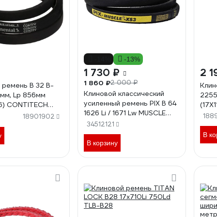
-14%
-13%
1 730 ₽
2 1
1 860 ₽
2 000 ₽
 ремень B 32 B-
Клин
Клиновой классический
3мм, Lp 856мм
2255
усиленный ремень PIX B 64
56) CONTITECH
(17X
1626 Li / 1671 Lw MUSCLE
 B32CONTI
CONT
188
18901902
XS3 00-00037991
34512121
В ко
у
В корзину