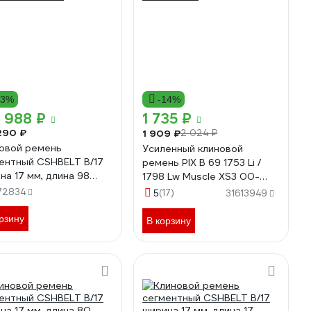
13%
-14%
 988 ₽
1 735 ₽
290 ₽
1 909 ₽
2 024 ₽
овой ремень
Усиленный клиновой
ентный CSHBELT B/17
ремень PIX B 69 1753 Li /
на 17 мм, длина 98
1798 Lw Muscle XS3 00-
 98B17REDPT
00035800
72834
(17)
5
31613949
рзину
В корзину