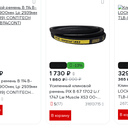
-14%
-13%
-
₽
1 730 ₽
32
365 
1 860 ₽
2 000 ₽
 ремень B 114 B-
Клин
Усиленный клиновой
2900мм, Lp 2939мм
LOCK
ремень PIX B 67 1702 Li /
939) CONTITECH
TLB-
1747 Lw Muscle XS3 00-
B114CONTI
4
00037994
267
(17)
5
31613715
у
В ко
В корзину