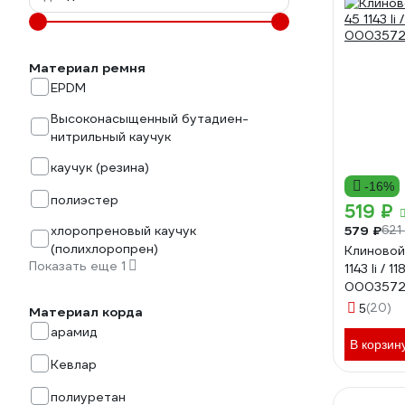
Материал ремня
EPDM
Высоконасыщенный бутадиен-
нитрильный каучук
каучук (резина)
-16%
полиэстер
519 ₽
579 ₽
хлоропреновый каучук
621
(полихлоропрен)
Клиновой
Показать еще 1
1143 li / 
0003572
(20)
5
Материал корда
арамид
В корзин
Кевлар
полиуретан