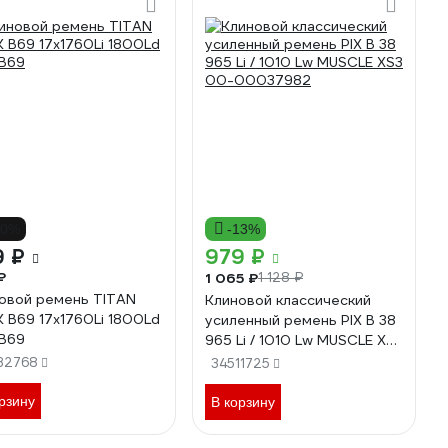
10%
-13%
9 ₽
979 ₽
₽
1 065 ₽
1 128 ₽
овой ремень TITAN
Клиновой классический
 B69 17x1760Li 1800Ld
усиленный ремень PIX B 38
B69
965 Li / 1010 Lw MUSCLE XS3
00-00037982
32768
34511725
рзину
В корзину