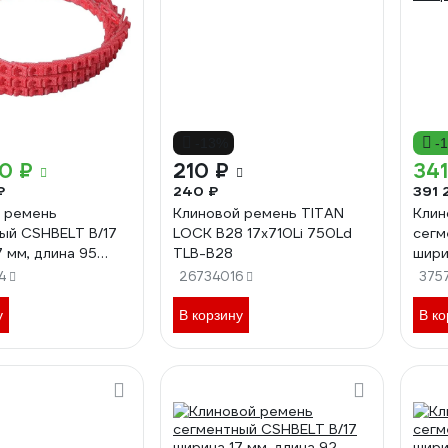
-13%
-
0 ₽
210 ₽
341
₽
240 ₽
391 
 ремень
Клиновой ремень TITAN
Клин
ый CSHBELT B/17
LOCK B28 17x710Li 750Ld
сегм
7 мм, длина 95
TLB-B28
шири
B17REDPT
метр
4
26734016
375
у
В корзину
В ко