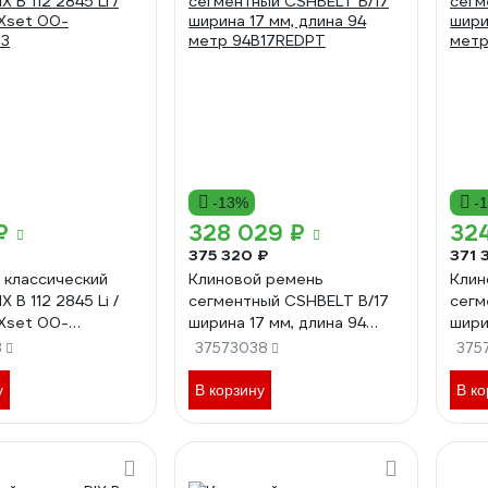
-13%
-
₽
328 029 ₽
32
375 320 ₽
371 
 классический
Клиновой ремень
Клин
X B 112 2845 Li /
сегментный CSHBELT B/17
сегм
Xset 00-
ширина 17 мм, длина 94
шири
3
метр 94B17REDPT
метр
3
37573038
375
у
В корзину
В ко