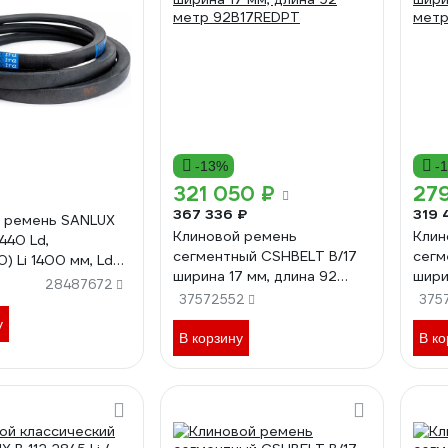
-13%
-
321 050 ₽
279
367 336 ₽
319 
 ремень SANLUX
Клиновой ремень
Клин
1440 Ld,
сегментный CSHBELT B/17
сегм
0) Li 1400 мм, Ld
ширина 17 мм, длина 92
шири
EXtra, B55SANEX
28487672
метр 92B17REDPT
метр
37572552
375
у
В корзину
В ко