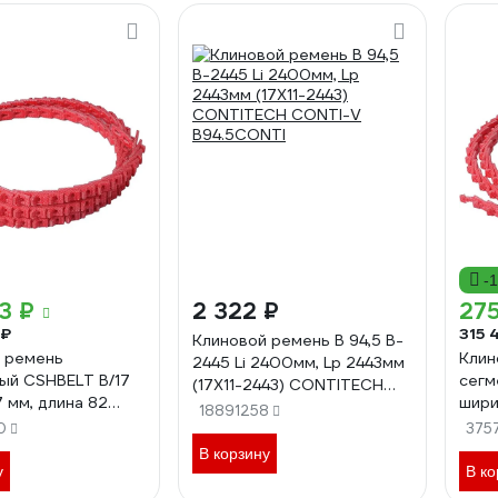
-
3 ₽
2 322 ₽
275
 ₽
315 
Клиновой ремень B 94,5 B-
 ремень
Клин
2445 Li 2400мм, Lp 2443мм
ый CSHBELT B/17
сегм
(17X11-2443) CONTITECH
7 мм, длина 82
шири
CONTI-V B94.5CONTI
18891258
B17REDPT
метр
0
375
В корзину
у
В ко