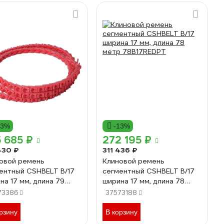
13%
-13%
 685 ₽
272 195 ₽
430 ₽
311 436 ₽
овой ремень
Клиновой ремень
ентный CSHBELT B/17
сегментный CSHBELT B/17
на 17 мм, длина 79
ширина 17 мм, длина 78
 79B17REDPT
метр 78B17REDPT
73386
37573188
рзину
В корзину