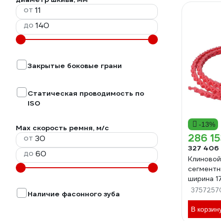
от
до
Закрытые боковые грани
Статическая проводимость по
ISO
-13%
Max скорость ремня, м/с
286 15
от
327 406
до
Клиновой
сегментн
ширина 1
метр 82
3757257
Наличие фасонного зуба
В корзин