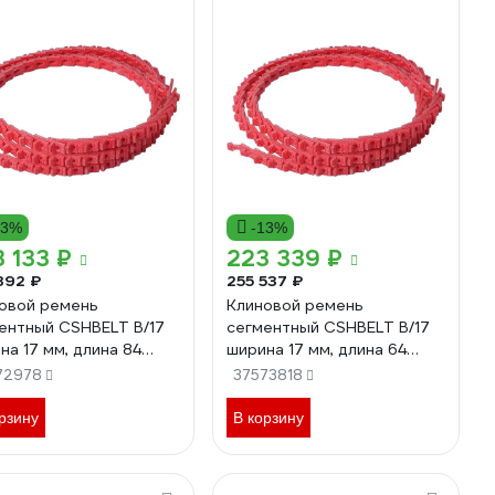
13%
-13%
 133 ₽
223 339 ₽
392 ₽
255 537 ₽
овой ремень
Клиновой ремень
ентный CSHBELT B/17
сегментный CSHBELT B/17
на 17 мм, длина 84
ширина 17 мм, длина 64
 84B17REDPT
метр 64B17REDPT
72978
37573818
рзину
В корзину