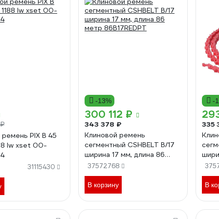
-13%
-
300 112 ₽
293
343 378 ₽
335 
 ₽
Клиновой ремень
Клин
 ремень PIX B 45
сегментный CSHBELT B/17
сегм
1188 lw xset 00-
ширина 17 мм, длина 86
шири
4
метр 86B17REDPT
метр
37572768
375
31115430
В корзину
В ко
у