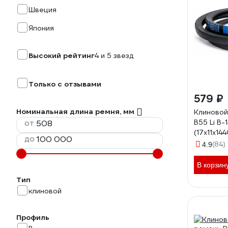
Швеция
Япония
Высокий рейтинг
4 и 5 звезд
Только с отзывами
579 ₽
Номинальная длина ремня, мм
Клиновой
от
B55 Li B-
(17x11x144
до
1443 мм 
(84)
4.9
В корзин
Тип
клиновой
Профиль