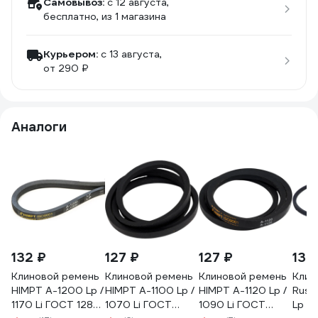
Самовывоз:
c 12 августа,
бесплатно
, из 1 магазина
Курьером:
c 13 августа,
от 290 ₽
Аналоги
132 ₽
127 ₽
127 ₽
130
Клиновой ремень
Клиновой ремень
Клиновой ремень
Клин
HIMPT А-1200 Lp /
HIMPT А-1100 Lp /
HIMPT А-1120 Lp /
Rusb
1170 Li ГОСТ 1284-
1070 Li ГОСТ
1090 Li ГОСТ
Lp (8