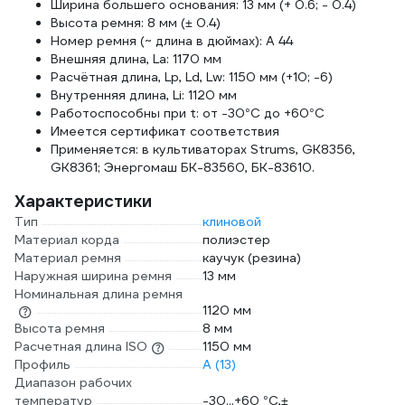
Ширина большего основания: 13 мм (+ 0.6; - 0.4)
Высота ремня: 8 мм (± 0.4)
Номер ремня (~ длина в дюймах): A 44
Внешняя длина, La: 1170 мм
Расчётная длина, Lp, Ld, Lw: 1150 мм (+10; -6)
Внутренняя длина, Li: 1120 мм
Работоспособны при t: от -30°C до +60°C
Имеется сертификат соответствия
Применяется: в культиваторах Strums, GK8356,
GK8361; Энергомаш БК-83560, БК-83610.
Характеристики
Тип
клиновой
Материал корда
полиэстер
Материал ремня
каучук (резина)
Наружная ширина ремня
13 мм
Номинальная длина ремня
1120 мм
Высота ремня
8 мм
Расчетная длина ISO
1150 мм
Профиль
A (13)
Диапазон рабочих
температур
-30...+60 °C,±