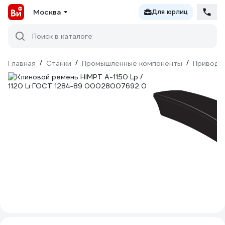
Москва
Для юрлиц
Поиск в каталоге
Главная
/
Станки
/
Промышленные компоненты
/
Приводн