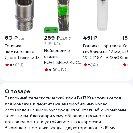
-40%
60 ₽
269 ₽
451 ₽
159
/шт
445 ₽
2.69 ₽/шт
Головка
Головка торцевая
Хому
Нейлоновые
шестигранная
глубокая на 17 мм,
кабе
стяжки
Дело Техники 17
1/2DR" SATA 13408
нейл
FORTISFLEX КСС
мм 1/2" 620017
Safel
4.9
(78)
5
(55)
5
(
5х300 черный
4.4
(1019)
W-10
100 штук 49417
шт. 
О товаре
Баллонный телескопический ключ BK1719 используется
для монтажа и демонтажа автомобильных колес.
Изготовлен из высокоуглеродистой стали 45 с хромовым
покрытием, благодаря чему обладает прочностью,
долговечностью и устойчивостью к коррозии.
В комплект поставки входит двухсторонняя 17х19 мм,