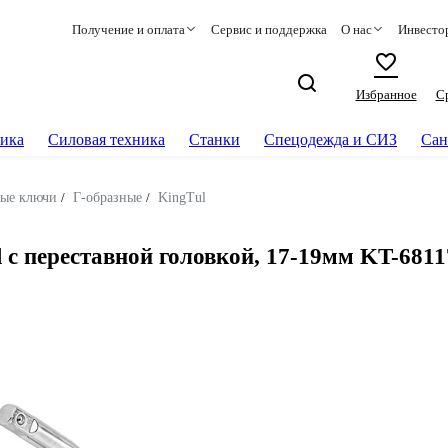
Получение и оплата
Сервис и поддержка
О нас
Инвесто
Избранное
С
ика
Силовая техника
Станки
Спецодежда и СИЗ
Сан
ые ключи
/
Г-образные
/
KingTul
с переставной головкой, 17-19мм KT-6811