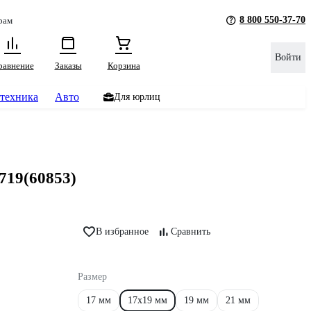
8 800 550-37-70
рам
Войти
равнение
Заказы
Корзина
техника
Авто
Для юрлиц
719(60853)
В избранное
Сравнить
Размер
17 мм
17х19 мм
19 мм
21 мм