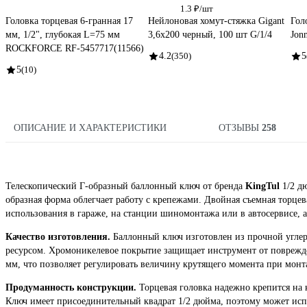
1.3 ₽/шт
Головка торцевая 6-гранная 17
Нейлоновая хомут-стяжка Gigant
Гол
мм, 1/2", глубокая L=75 мм
3,6х200 черный, 100 шт G/1/4
Jon
ROCKFORCE RF-5457717(11566)
4.2
(350)
5
5
(10)
ОПИСАНИЕ И ХАРАКТЕРИСТИКИ
ОТЗЫВЫ
258
Телескопический Г-образный баллонный ключ от бренда
KingTul
1/2 д
образная форма облегчает работу с крепежами. Двойная съемная торцев
использования в гараже, на станции шиномонтажа или в автосервисе, а
Качество изготовления.
Баллонный ключ изготовлен из прочной углер
ресурсом. Хромоникелевое покрытие защищает инструмент от поврежден
мм, что позволяет регулировать величину крутящего момента при мон
Продуманность конструкции.
Торцевая головка надежно крепится на 
Ключ имеет присоединительный квадрат 1/2 дюйма, поэтому может ис