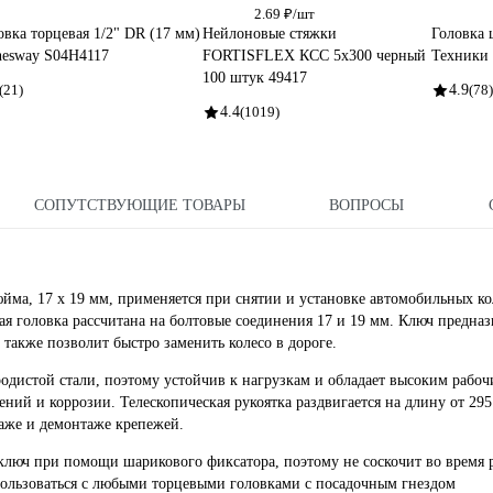
2.69 ₽/шт
овка торцевая 1/2" DR (17 мм)
Нейлоновые стяжки
Головка 
nesway S04H4117
FORTISFLEX КСС 5х300 черный
Техники 
100 штук 49417
(21)
4.9
(78)
4.4
(1019)
СОПУТСТВУЮЩИЕ ТОВАРЫ
ВОПРОСЫ
юйма, 17 х 19 мм, применяется при снятии и установке автомобильных ко
ая головка рассчитана на болтовые соединения 17 и 19 мм. Ключ предназ
 также позволит быстро заменить колесо в дороге.
одистой стали, поэтому устойчив к нагрузкам и обладает высоким рабо
ий и коррозии. Телескопическая рукоятка раздвигается на длину от 295
таже и демонтаже крепежей.
ключ при помощи шарикового фиксатора, поэтому не соскочит во время 
пользоваться с любыми торцевыми головками с посадочным гнездом