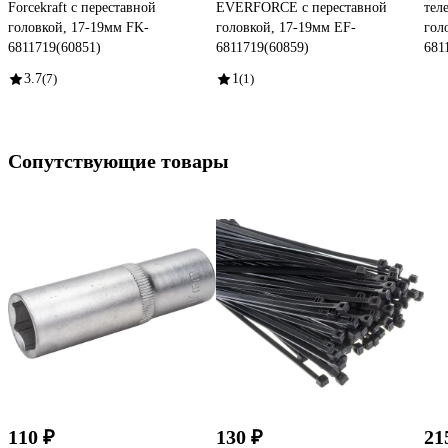
Forcekraft с переставной
EVERFORCE с переставной
тел
головкой, 17-19мм FK-
головкой, 17-19мм EF-
гол
6811719(60851)
6811719(60859)
681
3.7
(7)
1
(1)
Сопутствующие товары
110 ₽
130 ₽
21