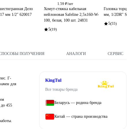
1.59 ₽/шт
шестигранная Дело
Хомут-стяжка кабельная
Головка торце
17 мм 1/2" 620017
нейлоновая Safeline 2,5x160-W-
мм, 1/2DR" S
100, белая, 100 шт. 24831
5
(55)
5
(19)
СПОСОБЫ ПОЛУЧЕНИЯ
АНАЛОГИ
СЕРВИС
лес. Г-
KingTul
начен для
Все товары бренда
чим
Беларусь — родина бренда
 до 455
Китай — страна производства
работы.