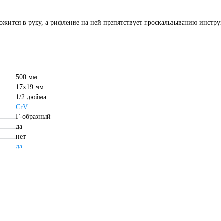
ложится в руку, а рифление на ней препятствует проскальзыванию инстру
500 мм
17х19 мм
1/2 дюйма
CrV
Г-образный
да
нет
да