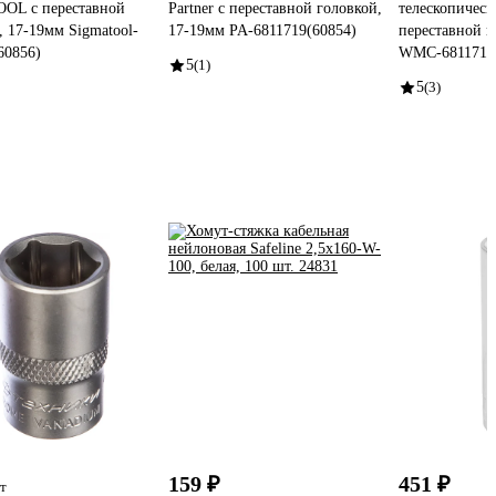
OL с переставной
Partner с переставной головкой,
телескопиче
, 17-19мм Sigmatool-
17-19мм PA-6811719(60854)
переставной г
60856)
WMC-6811719(
5
(1)
5
(3)
159 ₽
451 ₽
т