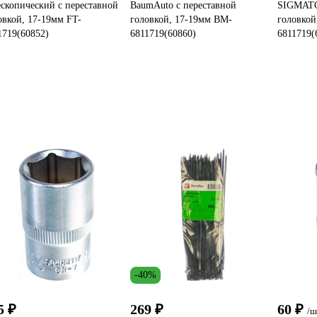
ескопический с переставной
BaumAuto с переставной
SIGMATO
овкой, 17-19мм FT-
головкой, 17-19мм BM-
головкой
1719(60852)
6811719(60860)
6811719(
-40%
5 ₽
269 ₽
60 ₽
/ш