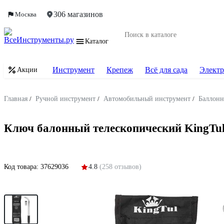
306 магазинов
Москва
Каталог
Инструмент
Крепеж
Всё для сада
Электр
Акции
Главная
/
Ручной инструмент
/
Автомобильный инструмент
/
Баллонн
Ключ балонный телескопический KingTul 
Код товара:
37629036
4.8
(258 отзывов)