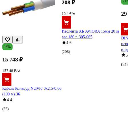
-1
208 ₽
29
10.4 ₽/м
Изолента ХБ AVIORA 15мм 20 м
вес 180 г. 305-065
DIN
4.6
пер
-5%
инд
(208)
5
15 748 ₽
(52)
157.48 ₽/м
Кабель Конкорд NUM-J 3х2,5-0,66
(100 м) 36
4.4
(22)