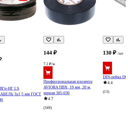
144 ₽
130 ₽
/шт
₽
7.2 ₽/м
DIN-рейка DO
Профессиональная изолента
4.4
AVIORA ПВХ, 19 мм, 20 м,
ВВГп-НГ LS
(13)
черная 305-030
БЕЛЬ 3х1,5 мм ГОСТ
4.7
90
(349)