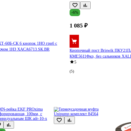
-6%
1 085 ₽
ПКТ-60Б-CК 6 кнопок 1НО гриб с
лючом 1НЗ XACA6713.SК.BR
Кнопочный пост Briswik ПКУ21П
КМЕ5611Фкр, без сальников XA
5
(5)