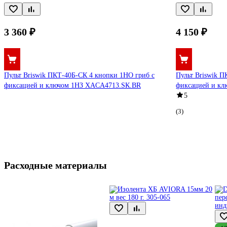
3 360 ₽
4 150 ₽
Пульт Briswik ПКТ-40Б-CК 4 кнопки 1НО гриб с
Пульт Briswik 
фиксацией и ключом 1НЗ XACA4713.SК.BR
фиксацией и к
5
(3)
Расходные материалы