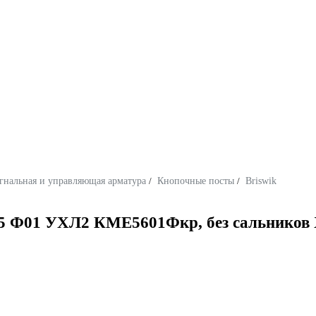
гнальная и управляющая арматура
/
Кнопочные посты
/
Briswik
65 Ф01 УХЛ2 КМЕ5601Фкр, без сальнико