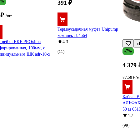
2%
391 ₽
 ₽
/шт
Термоусадочная муфта Unipump
комплект 84564
-рейка EKF PROxima
4.3
форированная, 100мм, с
-7%
(11)
ивидуальным ШК adr-10-x
4 379 
87.58 ₽/м
Кабель 
АЛЬФАКА
50 м 051
4.7
(99)