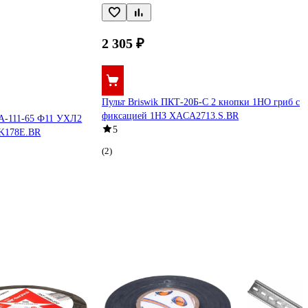
2 305 ₽
Пульт Briswik ПКТ-20Б-С 2 кнопки 1НО гриб с
фиксацией 1НЗ XACA2713.S.BR
А-111-65 Ф11 УХЛ2
5
LK178E.BR
(2)