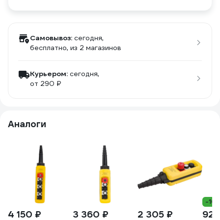
Самовывоз:
сегодня,
бесплатно
, из 2 магазинов
Курьером:
сегодня,
от 290 ₽
Аналоги
-10
4 150 ₽
3 360 ₽
2 305 ₽
925