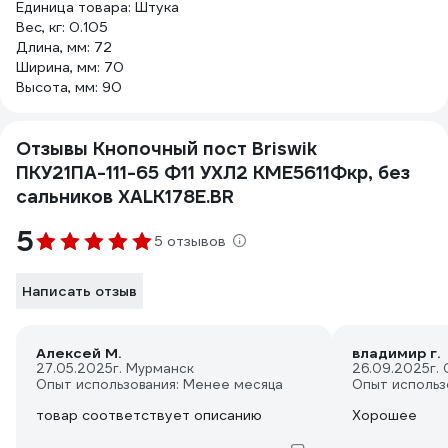
Единица товара: Штука
Вес, кг: 0.105
Длина, мм: 72
Ширина, мм: 70
Высота, мм: 90
Отзывы Кнопочный пост Briswik
ПКУ21ПА-111-65 Ф11 УХЛ2 КМЕ5611Фкр, без
сальников XALK178E.BR
5
5 отзывов
Написать отзыв
Алексей М.
владимир г.
27.05.2025
г. Мурманск
26.09.2025
г.
Опыт использования: Менее месяца
Опыт использ
товар соответствует описанию
Хорошее