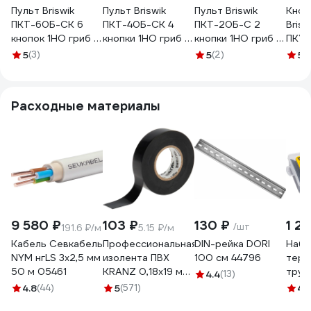
Пульт Briswik
Пульт Briswik
Пульт Briswik
Кноп
ПКТ-60Б-CК 6
ПКТ-40Б-CК 4
ПКТ-20Б-С 2
Brisw
кнопок 1НО гриб с
кнопки 1НО гриб с
кнопки 1НО гриб с
ПКУ2
фиксацией и
фиксацией и
фиксацией 1НЗ
Ф01 
5
(3)
5
(2)
5
(
ключом 1НЗ
ключом 1НЗ
XACA2713.S.BR
КМЕ5
XACA6713.SК.BR
XACA4713.SК.BR
саль
XALK
Расходные материалы
9 580 ₽
103 ₽
130 ₽
1 24
/шт
191.6 ₽/м
5.15 ₽/м
Кабель Севкабель
Профессиональная
DIN-рейка DORI
Набо
NYM нгLS 3х2,5 мм
изолента ПВХ
100 см 44796
терм
50 м 05461
KRANZ 0,18х19 мм,
труб
4.4
(13)
20 м, черная KR-
8658
4.8
(44)
5
(571)
4.
09-2806