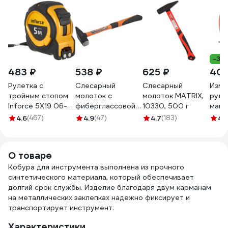
-3%
483 ₽
538 ₽
625 ₽
401
Рулетка с
Слесарный
Слесарный
Изме
тройным стопом
молоток с
молоток MATRIX,
руле
Inforce 5Х19 06-
фиберглассовой
10330, 500 г
магн
11-70
рукояткой KENDO
крюк
4.6
(467)
4.9
(47)
4.7
(183)
4.
400 г 25204
Giga
О товаре
Кобура для инструмента выполнена из прочного
синтетического материала, который обеспечивает
долгий срок службы. Изделие благодаря двум карманам
на металлических заклепках надежно фиксирует и
транспортирует инструмент.
Характеристики