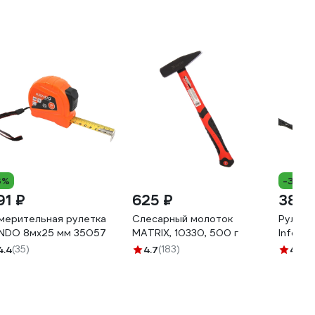
3%
-30%
91 ₽
625 ₽
381 
мерительная рулетка
Слесарный молоток
Рулетк
NDO 8мх25 мм 35057
MATRIX, 10330, 500 г
Inforce
4.4
(35)
4.7
(183)
4.7
(8