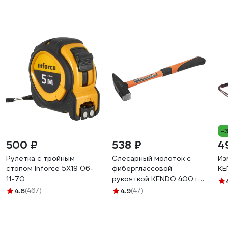
-
500 ₽
538 ₽
4
Рулетка с тройным
Слесарный молоток с
Из
стопом Inforce 5Х19 06-
фиберглассовой
KE
11-70
рукояткой KENDO 400 г
25204
4.6
(467)
4.9
(47)