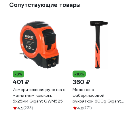
Сопутствующие товары
-3%
-18%
401 ₽
360 ₽
Измерительная рулетка с
Молоток с
магнитным крюком,
фибергласовой
5x25мм Gigant GWM525
рукояткой 600g Gigant
HHT600-1
4.5
(233)
4.8
(771)