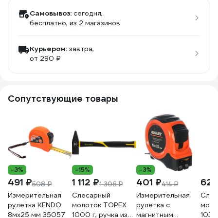
Самовывоз:
сегодня,
бесплатно
, из 2 магазинов
Курьером:
завтра,
от 290 ₽
Сопутствующие товары
-3%
-15%
-3%
491 ₽
1 112 ₽
401 ₽
625
508 ₽
1 306 ₽
414 ₽
Измерительная
Слесарный
Измерительная
Слес
рулетка KENDO
молоток TOPEX
рулетка с
моло
8мх25 мм 35057
1000 г, ручка из
магнитным
1033