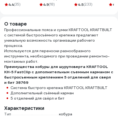
стекловолокна
крюком, 5x25мм
4.4
(35)
4.9
(18)
4.5
(233)
4.
02A840
Gigant GWM525
О товаре
Профессиональные пояса и сумки KRAFTOOL KRAFTBUILT
с системой быстросъёмного крепежа предлагают
уникальную возможность организации рабочего
процесса.
Используются для переноски разнообразного
инструмента, необходимого при проведении ремонтно-
монтажных работ.
Преимущества кобуры для шуруповерта KRAFTOOL
KH-5 FastClip с дополнительным съемным карманом с
быстросъемным креплением 5 отделений для сверл
и бит 38769
Система быстрого крепежа KRAFTOOL KRAFTBUILT
Дополнительный съёмный карман
5 отделений для свёрл и бит
Характеристики
Тип
кобура