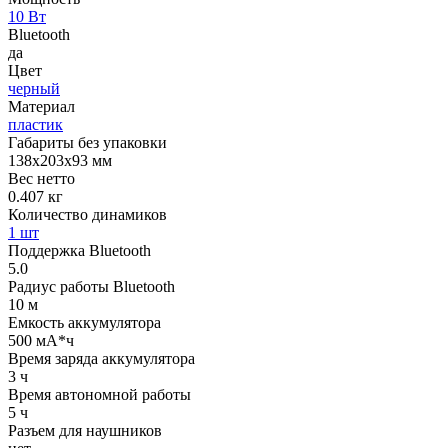
10 Вт
Bluetooth
да
Цвет
черный
Материал
пластик
Габариты без упаковки
138х203х93 мм
Вес нетто
0.407 кг
Количество динамиков
1 шт
Поддержка Bluetooth
5.0
Радиус работы Bluetooth
10 м
Емкость аккумулятора
500 мА*ч
Время заряда аккумулятора
3 ч
Время автономной работы
5 ч
Разъем для наушников