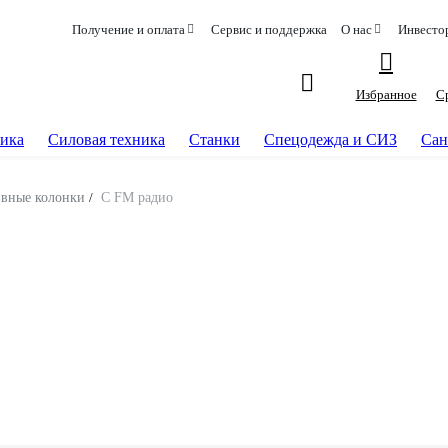
Получение и оплата
Сервис и поддержка
О нас
Инвесто
Избранное
С
ика
Силовая техника
Станки
Спецодежда и СИЗ
Сан
ивные колонки
/
С FM радио