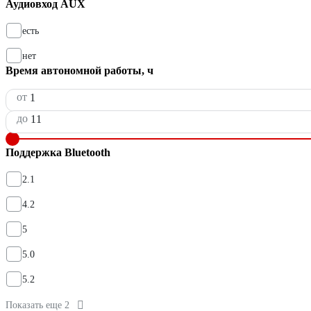
Аудиовход AUX
есть
нет
Время автономной работы, ч
от
до
Поддержка Bluetooth
2.1
4.2
5
5.0
5.2
Показать еще 2