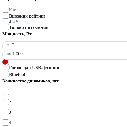
Китай
Высокий рейтинг
4 и 5 звезд
Только с отзывами
Мощность, Вт
от
до
Гнездо для USB-флэшки
Bluetooth
Количество динамиков, шт
1
2
3
4