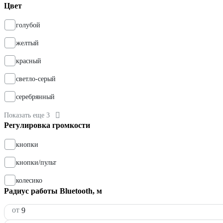
Цвет
голубой
желтый
красный
светло-серый
серебрянный
Показать еще 3
Регулировка громкости
кнопки
кнопки/пульт
колесико
Радиус работы Bluetooth, м
от