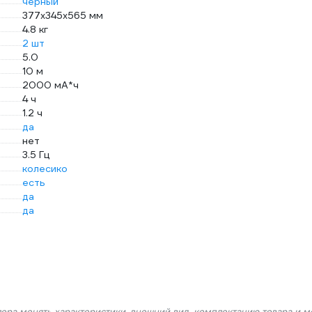
черный
377х345х565 мм
4.8 кг
2 шт
5.0
10 м
2000 мА*ч
4 ч
1.2 ч
да
нет
3.5 Гц
колесико
есть
да
да
лера менять характеристики, внешний вид, комплектацию товара и м