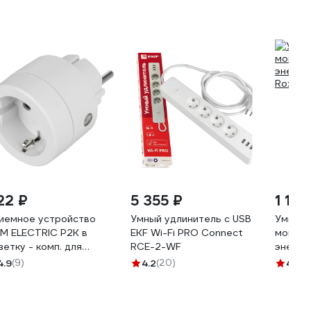
22 ₽
5 355 ₽
1 144
иемное устройство
Умный удлинитель c USB
Умная 
M ELECTRIC Р2К в
EKF Wi-Fi PRO Connect
монито
зетку - комп. для
RCE-2-WF
энерго
спроводного
Roximo
4.9
(9)
4.2
(20)
4.9
(1
равления нагрузкой
1508-0212