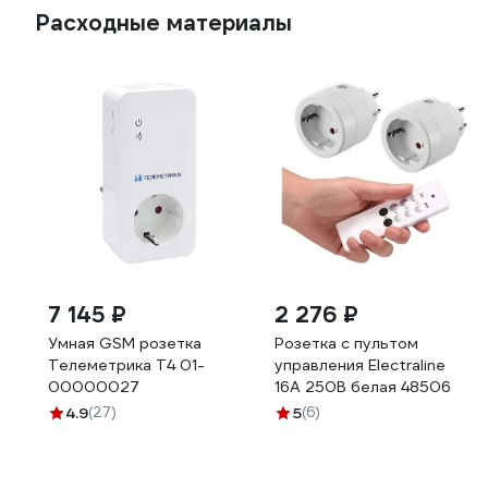
Расходные материалы
7 145 ₽
2 276 ₽
Умная GSM розетка
Розетка с пультом
Телеметрика Т4 01-
управления Electraline
00000027
16А 250В белая 48506
4.9
(27)
5
(6)