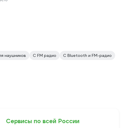
ля наушников
С FM радио
С Bluetooth и FM-радио
Сервисы по всей России