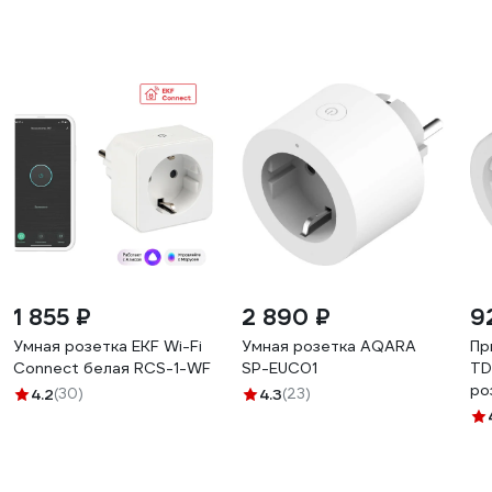
1 855 ₽
2 890 ₽
9
Умная розетка EKF Wi-Fi
Умная розетка AQARA
Пр
Connect белая RCS-1-WF
SP-EUC01
TD
ро
4.2
(30)
4.3
(23)
бе
уп
SQ