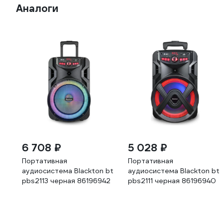
Аналоги
6 708 ₽
5 028 ₽
Портативная
Портативная
аудиосистема Blackton bt
аудиосистема Blackton bt
pbs2113 черная 86196942
pbs2111 черная 86196940