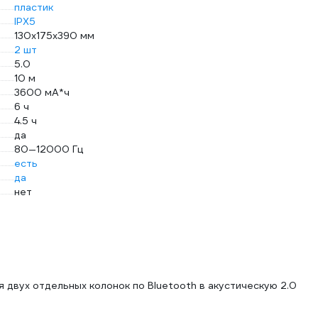
пластик
IPX5
130х175х390 мм
2 шт
5.0
10 м
3600 мА*ч
6 ч
4.5 ч
да
80—12000 Гц
есть
да
нет
 двух отдельных колонок по Bluetooth в акустическую 2.0