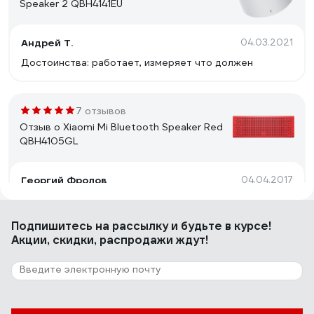
Speaker 2 QBH4141EU
Андрей Т.
04.03.2021
Достоинства: работает, измеряет что должен
7 отзывов
Отзыв о Xiaomi Mi Bluetooth Speaker Red
QBH4105GL
Георгий Фролов
04.04.2017
Даже не подозревал, что такая маленькая колоночка
может так орать, да и басы непонятно откуда там
Подпишитесь
на рассылку
и будьте в курсе!
берутся. За свои деньги на мой взгляд это лучшее в
Акции, скидки, распродажи ждут!
этом формфакторе приборов.
11 отзывов
Отзыв о Defender Enjoy S1000 65687