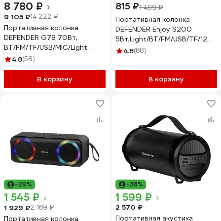
8 780 ₽
815 ₽
1 499 ₽
9 105 ₽
14 222 ₽
Портативная колонка
Портативная колонка
DEFENDER Enjoy S200
DEFENDER G78 70Вт,
5Вт,Light/BT/FM/USB/TF/1200
BT/FM/TF/USB/MIC/Light
65200
4.8
(68)
65178
4.8
(58)
В корзину
В корзину
-29%
-38%
1 545 ₽
1 599 ₽
2 570 ₽
1 929 ₽
2 169 ₽
Портативная акустика
Портативная колонка