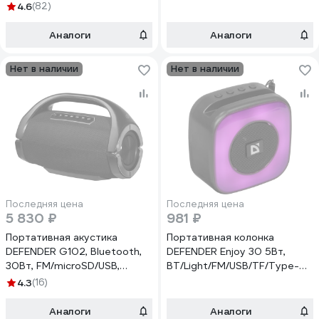
65104
65960
4.6
(82)
Аналоги
Аналоги
Нет в наличии
Нет в наличии
Последняя цена
Последняя цена
5 830 ₽
981 ₽
Портативная акустика
Портативная колонка
DEFENDER G102, Bluetooth,
DEFENDER Enjoy 30 5Вт,
30Вт, FM/microSD/USB,
BT/Light/FM/USB/TF/Type-C
65690
65930
4.3
(16)
Аналоги
Аналоги