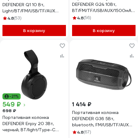
DEFENDER G24 10Вт,
DEFENDER Q1 10 Вт,
BT/FM/TF/USB/AUX/1500мАч
Light/BT/FM/USB/TF/AUX
65124
65301
4.8
(56)
4.8
(53)
В корзину
В корзину
-21%
549 ₽
1 414 ₽
698 ₽
Портативная колонка
Портативная колонка
DEFENDER G36 5Вт,
DEFENDER Enjoy 20 3Вт,
bluetooth, FM/USB/TF/AUX
черный, BT/light/Type-C
65036
4.8
(67)
65920