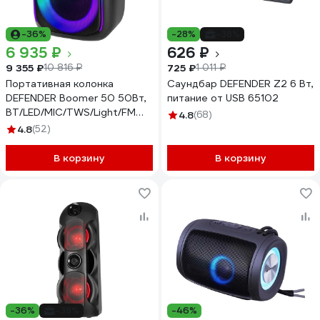
-36%
-28%
-38%
6 935 ₽
626 ₽
9 355 ₽
725 ₽
10 816 ₽
1 011 ₽
Портативная колонка
Саундбар DEFENDER Z2 6 Вт,
DEFENDER Boomer 50 50Вт,
питание от USB 65102
BT/LED/MIC/TWS/Light/FM
4.8
(68)
65450
4.8
(52)
В корзину
В корзину
-36%
-38%
-46%