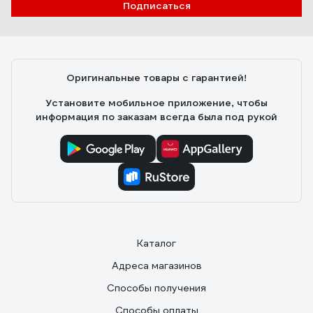
Подписаться
Игорь М.
12.10.2020
Хороший звук, за свою цену. Что удивило, даже
бассит. Порадовало что в комплекте идёт достаточно
Оригинальные товары с гарантией!
длинный аукс и кабель microusb. Достаточно
увесистая, стоит хорошо,на резиновых ножках.
Установите мобильное приложение, чтобы
Качество сборки отличное
информация по заказам всегда была под рукой
Каталог
Адреса магазинов
Способы получения
Способы оплаты