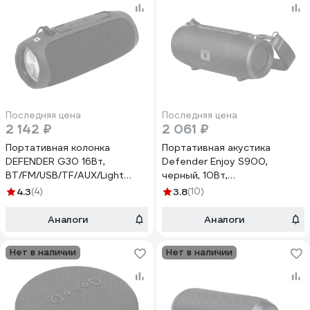
Последняя цена
Последняя цена
2 142 ₽
2 061 ₽
Портативная колонка
Портативная акустика
DEFENDER G30 16Вт,
Defender Enjoy S900,
BT/FM/USB/TF/AUX/Light
черный, 10Вт,
65730
BT/FM/TF/USB/AUX, 65903
4.3
(4)
3.8
(10)
Аналоги
Аналоги
Нет в наличии
Нет в наличии