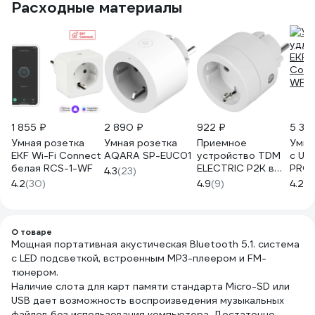
Расходные материалы
1 855 ₽
2 890 ₽
922 ₽
5 35
Умная розетка
Умная розетка
Приемное
Умны
EKF Wi-Fi Connect
AQARA SP-EUC01
устройство TDM
c USB
белая RCS-1-WF
ELECTRIC Р2К в
PRO 
4.3
(23)
розетку - комп.
RCE
4.2
(30)
4.9
(9)
4.2
(2
для
беспроводного
управления
нагрузкой
О товаре
Мощная портативная акустическая Bluetooth 5.1. система
SQ1508-0212
с LED подсветкой, встроенным MP3-плеером и FM-
тюнером.
Наличие слота для карт памяти стандарта Micro-SD или
USB дает возможность воспроизведения музыкальных
файлов без использования компьютера. Достаточно