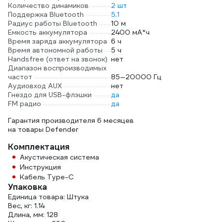
Количество динамиков
2 шт
Поддержка Bluetooth
5.1
Радиус работы Bluetooth
10 м
Емкость аккумулятора
2400 мА*ч
Время заряда аккумулятора
6 ч
Время автономной работы
5 ч
Handsfree (ответ на звонок)
нет
Диапазон воспроизводимых
частот
85—20000 Гц
Аудиовход AUX
нет
Гнездо для USB-флэшки
да
FM радио
да
Гарантия производителя 6 месяцев
на товары Defender
Комплектация
Акустическая система
Инструкция
Кабель Type-C
Упаковка
Единица товара: Штука
Вес, кг: 1.14
Длина, мм: 128