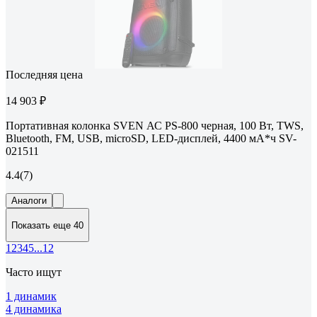
Последняя цена
14 903 ₽
Портативная колонка SVEN АС PS-800 черная, 100 Вт, TWS,
Bluetooth, FM, USB, microSD, LED-дисплей, 4400 мА*ч SV-
021511
4.4
(7)
Аналоги
Показать еще 40
1
2
3
4
5
...
12
Часто ищут
1 динамик
4 динамика