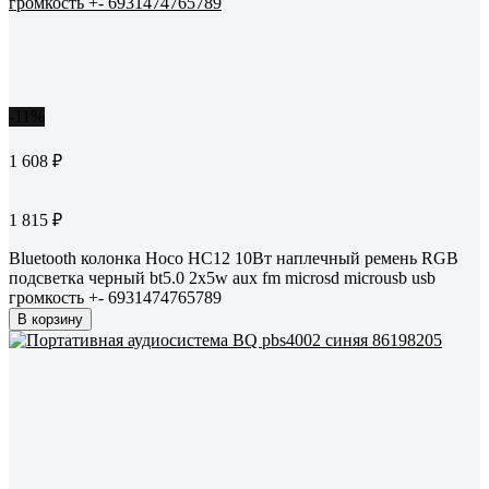
-11%
1 608 ₽
1 815 ₽
Bluetooth колонка Hoco HC12 10Вт наплечный ремень RGB
подсветка черный bt5.0 2x5w aux fm microsd microusb usb
громкость +- 6931474765789
В корзину