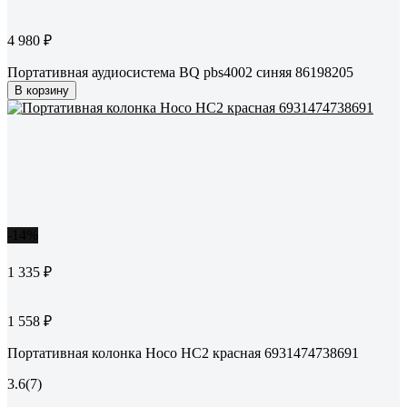
4 980 ₽
Портативная аудиосистема BQ pbs4002 синяя 86198205
В корзину
-14%
1 335 ₽
1 558 ₽
Портативная колонка Hoco HC2 красная 6931474738691
3.6
(7)