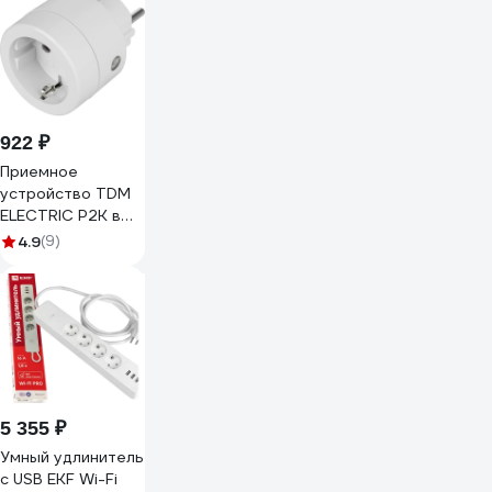
матовый a056422
922 ₽
Приемное
устройство TDM
ELECTRIC Р2К в
розетку - комп.
4.9
(9)
для
беспроводного
управления
нагрузкой
SQ1508-0212
5 355 ₽
Умный удлинитель
c USB EKF Wi-Fi