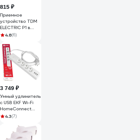
815 ₽
Приемное
устройство TDM
ELECTRIC Р1 в
розетку для
4.8
(6)
беспроводного
управления
нагрузкой
"Уютный дом"
SQ1508-0211
3 749 ₽
Умный удлинитель
c USB EKF Wi-Fi
HomeConnect
RCE-1-WF
4.3
(7)