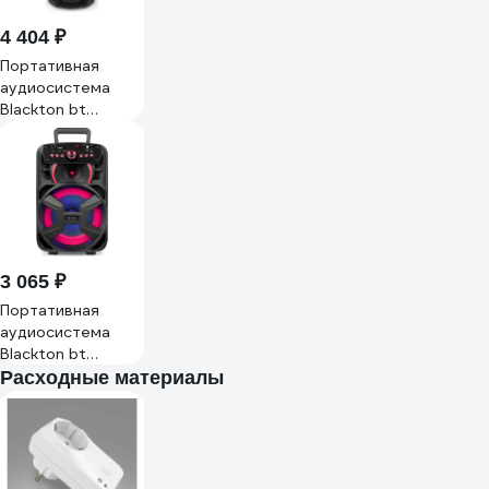
4 404 ₽
Портативная
аудиосистема
Blackton bt
pbs2116 черная
86196944
3 065 ₽
Портативная
аудиосистема
Blackton bt
pbs2110 черная
Расходные материалы
86196939