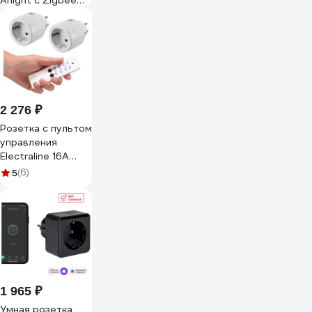
Arlight с Zigbee
управлением
SCT-OMALI-
EUZB1-PL-GD 1шт
0 050218
2 276 ₽
Розетка с пультом
управления
Electraline 16А
250В белая
5
(6)
48506
1 965 ₽
Умная розетка