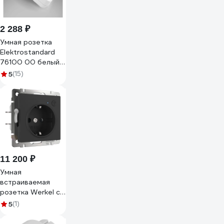
2 288 ₽
Умная розетка
Elektrostandard
76100 00 белый,
3500W a054335
5
(15)
11 200 ₽
Умная
встраиваемая
розетка Werkel с
заземлением, с
5
(1)
защитными
шторками, черный