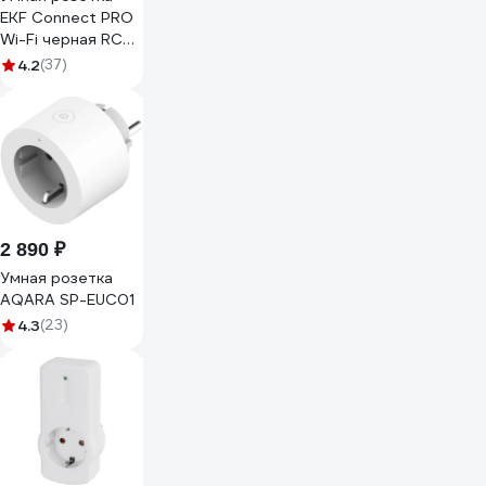
EKF Сonnect PRO
Wi-Fi черная RCS-
2-WF
4.2
(37)
2 890 ₽
Умная розетка
AQARA SP-EUC01
4.3
(23)