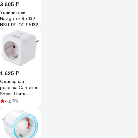
3 605 ₽
Удлинитель
Navigator 95 132
NSH-PE-02 95132
1 625 ₽
Одинарная
розетка Camelion
Smart Home
BNS/SH-1/16A/WIFI
4.8
(16)
16A 3680В,
WiFi+Счетчик+Контроль
14503