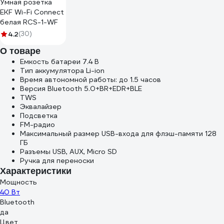
Умная розетка
EKF Wi-Fi Connect
белая RCS-1-WF
4.2
(30)
О товаре
Емкость батареи 7.4 В
Тип аккумулятора Li-ion
Время автономной работы: до 1.5 часов
Версия Bluetooth 5.0+BR+EDR+BLE
TWS
Эквалайзер
Подсветка
FM-радио
Максимальный размер USB-входа для флэш-памяти 128
ГБ
Разъемы USB, AUX, Micro SD
Ручка для переноски
Характеристики
Мощность
40 Вт
Bluetooth
да
Цвет