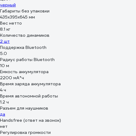
черный
Габариты без упаковки
435х395х645 мм
Вес нетто
8.1 кг
Количество динамиков
2 шт
Поддержка Bluetooth
5.0
Радиус работы Bluetooth
10 м
Емкость аккумулятора
2200 мА*ч
Время заряда аккумулятора
4 ч
Время автономной работы
1.2 ч
Разъем для наушников
да
Handsfree (ответ на звонок)
нет
Регулировка громкости