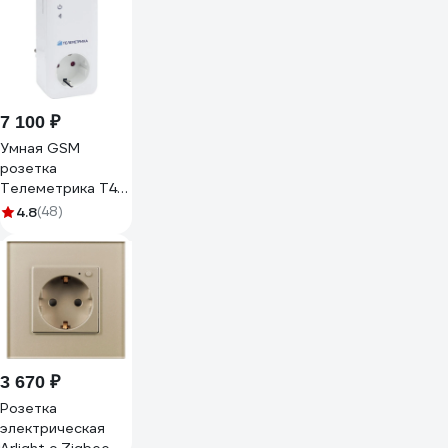
радиочастотная,
белый, 41718
7 100 ₽
Умная GSM
розетка
Телеметрика Т40
(серия М) 01-
4.8
(48)
00000131
3 670 ₽
Розетка
электрическая