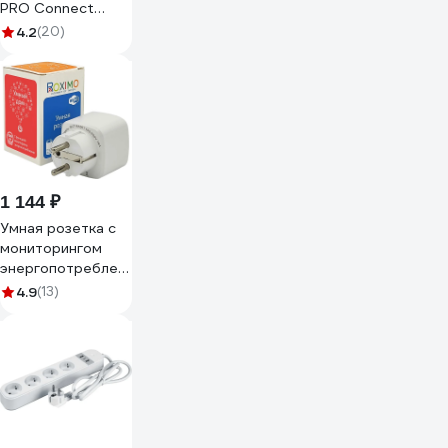
PRO Connect
RCE-2-WF
4.2
(20)
1 144 ₽
Умная розетка с
мониторингом
энергопотребления
Roximo
4.9
(13)
SCT16A001