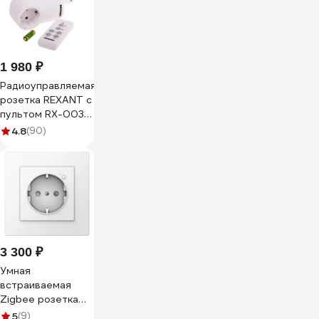
1 980 ₽
Радиоуправляемая
розетка REXANT с
пультом RX-003
10-6030
4.8
(90)
3 300 ₽
Умная
встраиваемая
Zigbee розетка
AQARA WP-P01D
5
(9)