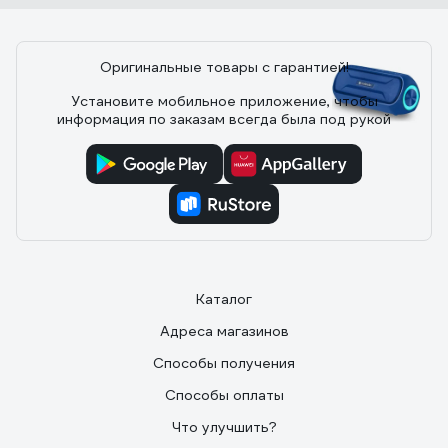
берутся. За свои деньги на мой взгляд это лучшее в
этом формфакторе приборов.
Оригинальные товары с гарантией!
Установите мобильное приложение, чтобы
11 отзывов
информация по заказам всегда была под рукой
Отзыв о Defender Enjoy S1000 65687
12.10.2020
Игорь М.
Хороший звук, за свою цену. Что удивило, даже
бассит. Порадовало что в комплекте идёт достаточно
длинный аукс и кабель microusb. Достаточно
Каталог
увесистая, стоит хорошо,на резиновых ножках.
Качество сборки отличное
Адреса магазинов
Способы получения
Способы оплаты
Что улучшить?