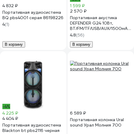
4 832 ₽
1 599 ₽
2 570 ₽
Портативная аудиосистема
BQ pbs4001 серая 86198226
Портативная акустика
DEFENDER G24 10Вт,
4
(1)
BT/FM/TF/USB/AUX/1500мАч
65124
4.8
(56)
В корзину
В корзину
-4%
4 225 ₽
6 589 ₽
4 404 ₽
Портативная колонка Ural
Портативная аудиосистема
sound Урал Молния 700
Blackton bt pbs2116 черная