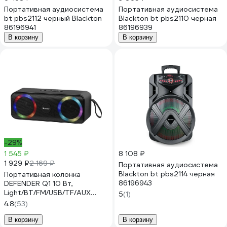
Портативная аудиосистема
Портативная аудиосистема
bt pbs2112 черный Blackton
Blackton bt pbs2110 черная
86196941
86196939
В корзину
В корзину
-29%
1 545 ₽
8 108 ₽
1 929 ₽
2 169 ₽
Портативная аудиосистема
Blackton bt pbs2114 черная
Портативная колонка
86196943
DEFENDER Q1 10 Вт,
Light/BT/FM/USB/TF/AUX
5
(1)
65301
4.8
(53)
В корзину
В корзину