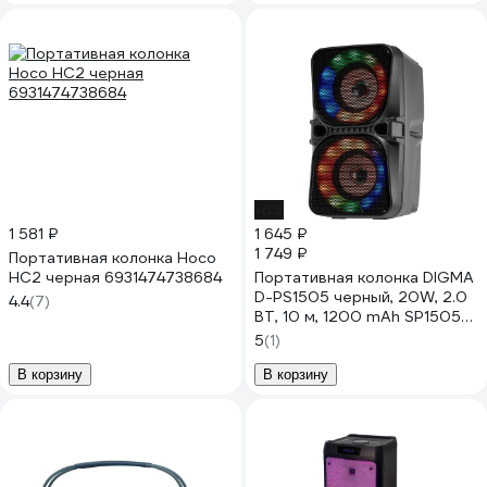
-6%
1 581 ₽
1 645 ₽
1 749 ₽
Портативная колонка Hoco
HC2 черная 6931474738684
Портативная колонка DIGMA
D-PS1505 черный, 20W, 2.0
4.4
(7)
BT, 10 м, 1200 mAh SP1505B
1793622
5
(1)
В корзину
В корзину