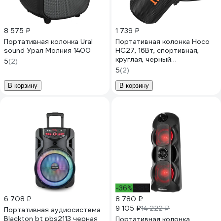
8 575 ₽
1 739 ₽
Портативная колонка Ural
Портативная колонка Hoco
sound Урал Молния 1400
HC27, 16Вт, спортивная,
круглая, черный
5
(2)
6942007641333
5
(2)
В корзину
В корзину
-36%
-38%
6 708 ₽
8 780 ₽
9 105 ₽
14 222 ₽
Портативная аудиосистема
Blackton bt pbs2113 черная
Портативная колонка