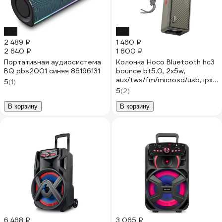
-6%
-9%
2 489 ₽
1 460 ₽
2 640 ₽
1 600 ₽
Портативная аудиосистема
Колонка Hoco Bluetooth hc3
BQ pbs2001 синяя 86196131
bounce bt5.0, 2x5w,
aux/tws/fm/microsd/usb, ipx4
5
(1)
серый 0L-00050219
5
(2)
В корзину
В корзину
6 468 ₽
3 065 ₽