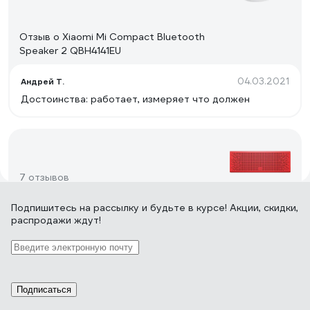
Отзыв о Xiaomi Mi Compact Bluetooth
Speaker 2 QBH4141EU
04.03.2021
Андрей Т.
Достоинства: работает, измеряет что должен
7 отзывов
Подпишитесь
на рассылку
и будьте в курсе! Акции, скидки,
распродажи ждут!
Отзыв о Xiaomi Mi Bluetooth Speaker Red
QBH4105GL
04.04.2017
Георгий Фролов
Даже не подозревал, что такая маленькая колоночка
Подписаться
может так орать, да и басы непонятно откуда там