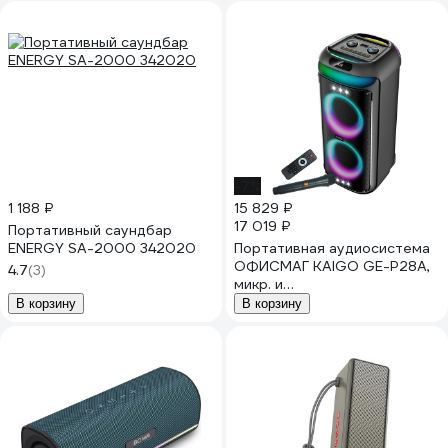
-7%
1 188 ₽
15 829 ₽
17 019 ₽
Портативный саундбар
ENERGY SA-2000 342020
Портативная аудиосистема
ОФИСМАГ KAIGO GE-P28A,
4.7
(3)
микр. и
пульт,80Вт,EQ,Bluetooth,USB,
В корзину
В корзину
SD,AUX,LED, 514227