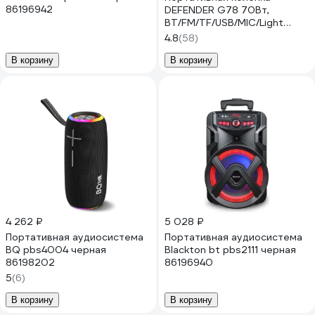
86196942
DEFENDER G78 70Вт,
BT/FM/TF/USB/MIC/Light
65178
4.8
(58)
В корзину
В корзину
4 262 ₽
5 028 ₽
Портативная аудиосистема
Портативная аудиосистема
BQ pbs4004 черная
Blackton bt pbs2111 черная
86198202
86196940
5
(6)
В корзину
В корзину