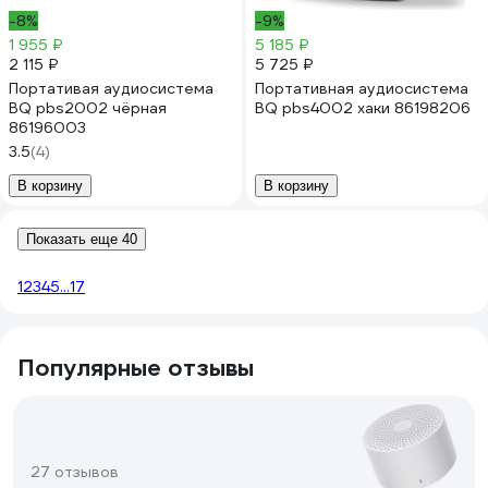
-8%
-9%
1 955 ₽
5 185 ₽
2 115 ₽
5 725 ₽
Портативая аудиосистема
Портативная аудиосистема
BQ pbs2002 чёрная
BQ pbs4002 хаки 86198206
86196003
3.5
(4)
В корзину
В корзину
Показать еще 40
1
2
3
4
5
...
17
Популярные отзывы
27 отзывов