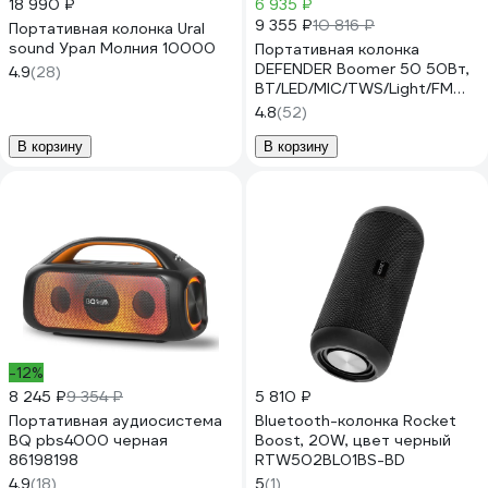
18 990 ₽
6 935 ₽
9 355 ₽
10 816 ₽
Портативная колонка Ural
sound Урал Молния 10000
Портативная колонка
DEFENDER Boomer 50 50Вт,
4.9
(28)
BT/LED/MIC/TWS/Light/FM
65450
4.8
(52)
В корзину
В корзину
-12%
8 245 ₽
9 354 ₽
5 810 ₽
Портативная аудиосистема
Bluetooth-колонка Rocket
BQ pbs4000 черная
Boost, 20W, цвет черный
86198198
RTW502BL01BS-BD
4.9
(18)
5
(1)