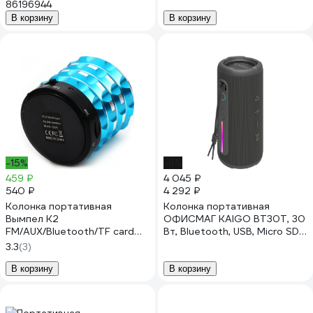
86196944
В корзину
В корзину
-15%
-6%
459 ₽
4 045 ₽
540 ₽
4 292 ₽
Колонка портативная
Колонка портативная
Вымпел K2
ОФИСМАГ KAIGO BT30T, 30
FM/AUX/Bluetooth/TF card
Вт, Bluetooth, USB, Micro SD,
4075
AUX, RGB, TWS, IPX7,черная,
3.3
(3)
514226
В корзину
В корзину