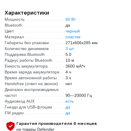
Характеристики
Мощность
60 Вт
Bluetooth
да
Цвет
черный
Материал
пластик
Габариты без упаковки
271х606х285 мм
Количество динамиков
3 шт
Поддержка Bluetooth
5.0
Радиус работы Bluetooth
10 м
Емкость аккумулятора
3600 мА*ч
Время заряда аккумулятора
4 ч
Время автономной работы
3 ч
Handsfree (ответ на звонок)
нет
Диапазон воспроизводимых
частот
90—20000 Гц
Аудиовход AUX
есть
Гнездо для USB-флэшки
да
FM радио
да
Гарантия производителя 6 месяцев
на товары Defender