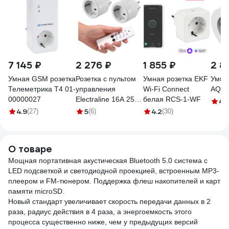
7 145 ₽
2 276 ₽
1 855 ₽
2 8
Умная GSM розетка
Розетка с пультом
Умная розетка EKF
Умна
Телеметрика Т4 01-
управления
Wi-Fi Connect
AQAR
00000027
Electraline 16А 250В
белая RCS-1-WF
4.
белая 48506
4.9
5
4.2
(27)
(6)
(30)
О товаре
Мощная портативная акустическая Bluetooth 5.0 система с
LED подсветкой и светодиодной проекцией, встроенным MP3-
плеером и FM-тюнером. Поддержка флеш накопителей и карт
памяти microSD.
Новый стандарт увеличивает скорость передачи данных в 2
раза, радиус действия в 4 раза, а энергоемкость этого
процесса существенно ниже, чем у предыдущих версий