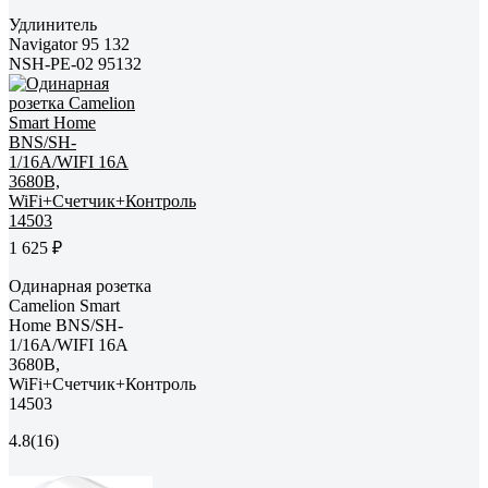
Удлинитель
Navigator 95 132
NSH-PE-02 95132
1 625 ₽
Одинарная розетка
Camelion Smart
Home BNS/SH-
1/16A/WIFI 16A
3680В,
WiFi+Счетчик+Контроль
14503
4.8
(16)