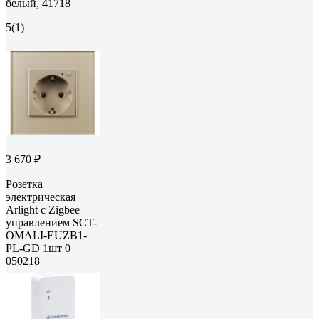
белый, 41718
5
(1)
3 670 ₽
Розетка
электрическая
Arlight с Zigbee
управлением SCT-
OMALI-EUZB1-
PL-GD 1шт 0
050218