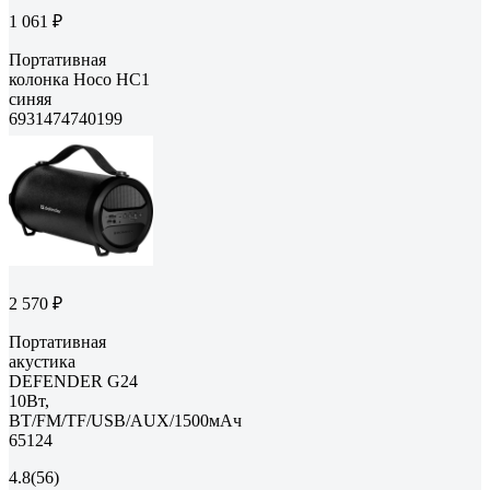
1 061 ₽
Портативная
колонка Hoco HC1
синяя
6931474740199
2 570 ₽
Портативная
акустика
DEFENDER G24
10Вт,
BT/FM/TF/USB/AUX/1500мАч
65124
4.8
(56)