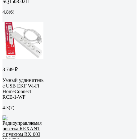
SQ1508-0211
4.8
(6)
3 749 ₽
Умный удлинитель
c USB EKF Wi-Fi
HomeConnect
RCE-1-WF
4.3
(7)