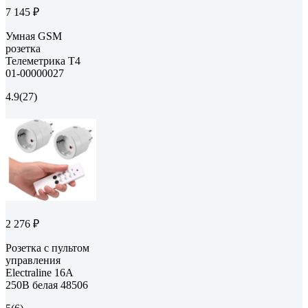
7 145 ₽
Умная GSM
розетка
Телеметрика Т4
01-00000027
4.9
(27)
2 276 ₽
Розетка с пультом
управления
Electraline 16А
250В белая 48506