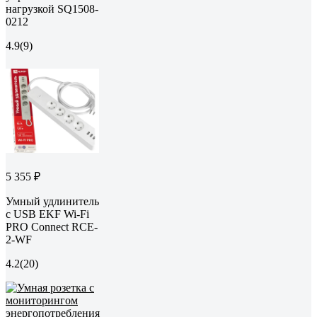
нагрузкой SQ1508-
0212
4.9
(9)
5 355 ₽
Умный удлинитель
c USB EKF Wi-Fi
PRO Connect RCE-
2-WF
4.2
(20)