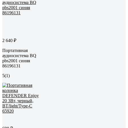
2 640 ₽
Портативная
аудиосистема BQ
pbs2001 синяя
86196131
5
(1)