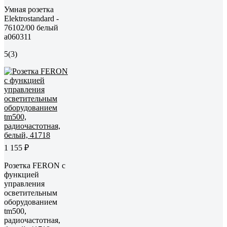
Умная розетка
Elektrostandard -
76102/00 белый
a060311
5
(3)
1 155 ₽
Розетка FERON с
функцией
управления
осветительным
оборудованием
tm500,
радиочастотная,