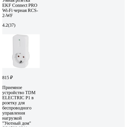
Умная розетка
EKF Сonnect PRO
Wi-Fi черная RCS-
2-WF
4.2
(37)
815 ₽
Приемное
устройство TDM
ELECTRIC Р1 в
розетку для
беспроводного
управления
нагрузкой
"Уютный дом"