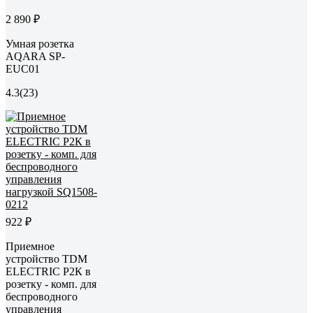
2 890 ₽
Умная розетка
AQARA SP-
EUC01
4.3
(23)
922 ₽
Приемное
устройство TDM
ELECTRIC Р2К в
розетку - комп. для
беспроводного
управления