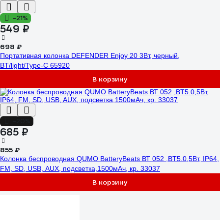
-21%
549 ₽
698 ₽
Портативная колонка DEFENDER Enjoy 20 3Вт, черный,
BT/light/Type-C 65920
В корзину
-20%
685 ₽
855 ₽
Колонка беспроводная QUMO BatteryBeats ВТ 052 ,BT5.0,5Вт, IP64,
FM, SD, USB, AUX, подсветка,1500мАч, кр. 33037
В корзину