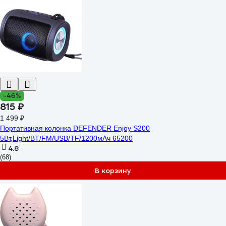
-46%
815 ₽
1 499 ₽
Портативная колонка DEFENDER Enjoy S200
5Вт,Light/BT/FM/USB/TF/1200мАч 65200
4.8
(68)
В корзину