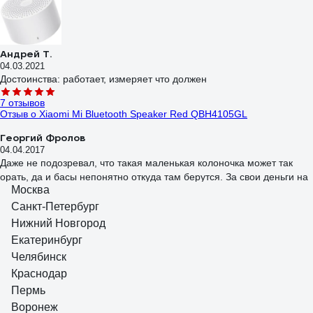
Андрей Т.
04.03.2021
Достоинства: работает, измеряет что должен
7 отзывов
Отзыв о Xiaomi Mi Bluetooth Speaker Red QBH4105GL
Георгий Фролов
04.04.2017
Даже не подозревал, что такая маленькая колоночка может так
орать, да и басы непонятно откуда там берутся. За свои деньги на
Москва
мой взгляд это лучшее в этом формфакторе приборов.
Санкт-Петербург
11 отзывов
Нижний Новгород
Отзыв о Defender Enjoy S1000 65687
Екатеринбург
Игорь М.
Челябинск
12.10.2020
Краснодар
Хороший звук, за свою цену. Что удивило, даже бассит. Порадовало
что в комплекте идёт достаточно длинный аукс и кабель microusb.
Пермь
Достаточно увесистая, стоит хорошо,на резиновых ножках.
Воронеж