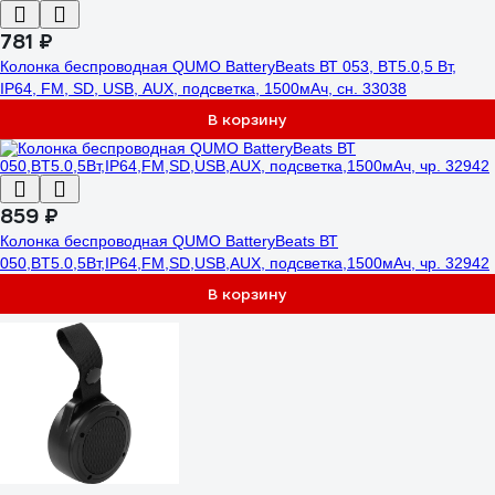
781 ₽
Колонка беспроводная QUMO BatteryBeats ВТ 053, BT5.0,5 Вт,
IP64, FM, SD, USB, AUX, подсветка, 1500мАч, сн. 33038
В корзину
859 ₽
Колонка беспроводная QUMO BatteryBeats ВТ
050,BT5.0,5Вт,IP64,FM,SD,USB,AUX, подсветка,1500мАч, чр. 32942
В корзину