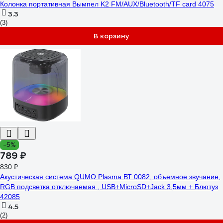
Колонка портативная Вымпел K2 FM/AUX/Bluetooth/TF card 4075
3.3
(3)
В корзину
-5%
789 ₽
830 ₽
Акустическая система QUMO Plasma ВТ 0082, объемное звучание,
RGB подсветка отключаемая , USB+MicroSD+Jack 3,5мм + Блютуз
42085
4.5
(2)