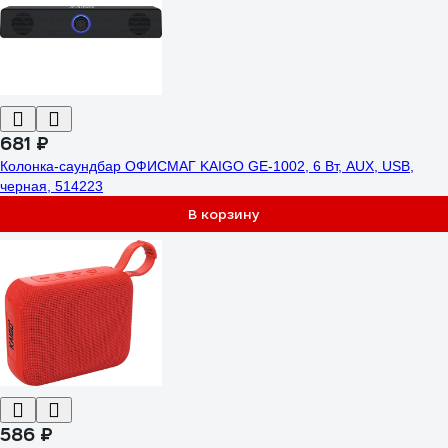
681 ₽
Колонка-саундбар ОФИСМАГ KAIGO GE-1002, 6 Вт, AUX, USB,
черная, 514223
В корзину
586 ₽