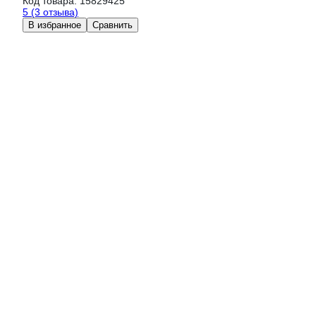
Код товара:
15829425
5
(3 отзыва)
В избранное
Сравнить