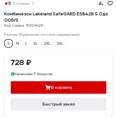
5
3 отзыва
Комбинезон Lakeland SafeGARD ESB428 S Одо
006/S
Код товара: 15829428
Размер (буквенная система маркировки)
S
M
L
XL
2XL
3XL
728 ₽
Начислим 7 бонусов
В корзину
Быстрый заказ