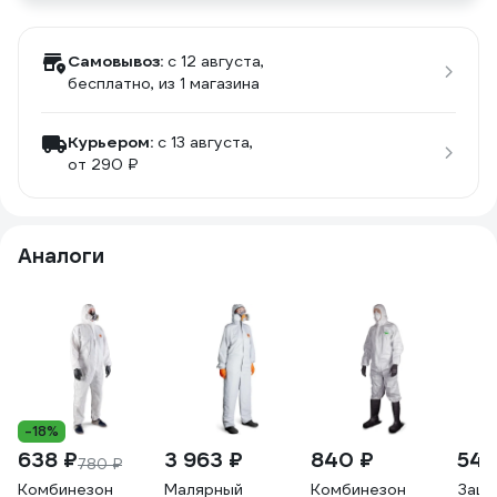
Самовывоз:
c 12 августа,
бесплатно
, из 1 магазина
Курьером:
c 13 августа,
от 290 ₽
Аналоги
-18%
638 ₽
3 963 ₽
840 ₽
542
780 ₽
Комбинезон
Малярный
Комбинезон
Защи