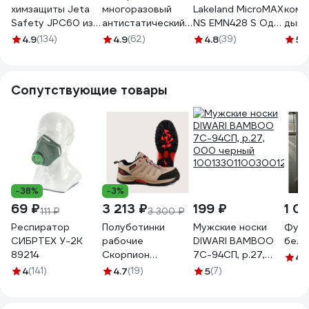
химзащиты Jeta
многоразовый
Lakeland MicroMAX
комб
Safety JPC60 из
антистатический
NS EMN428 S Одо
дыш
нетканого
комбинезон Jeta
026/S
мате
4.9
(134)
4.9
(62)
4.8
(39)
5
(
материала,
Safety CARBO-
Safe
плотность 65 г/м²,
Master с
разм
размер 46-48/S,
пропиткой Teflon,
JPC3
Сопутствующие товары
JPC-60-S
р.S/46-48 JPC175-
S
-38%
-3%
69 ₽
3 213 ₽
199 ₽
1 0
111 ₽
3 300 ₽
Респиратор
Полуботинки
Мужские носки
Футб
СИБРТЕХ У-2К
рабочие
DIWARI BAMBOO
белая
89214
Скорпион
7С-94СП, р.27,
4
(1
"Пионер"
000 черный
4
(141)
4.7
(19)
5
(7)
бежевые, размер
1001330110030012000
43 2200