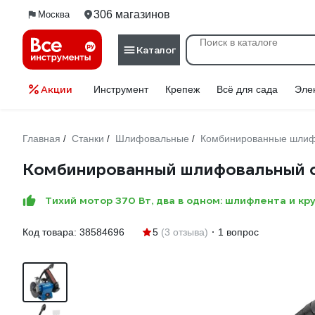
306 магазинов
Москва
Каталог
Акции
Инструмент
Крепеж
Всё для сада
Эле
Главная
Станки
Шлифовальные
Комбинированные шлиф
/
/
/
Комбинированный шлифовальный 
Тихий мотор 370 Вт, два в одном: шлифлента и кру
Код товара:
38584696
5
(3 отзыва)
1 вопрос