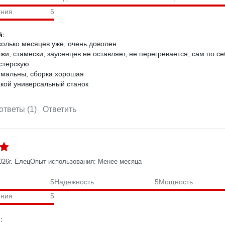
ения
5
:
колько месяцев уже, очень доволен
жи, стамески, заусенцев не оставляет, не перегревается, сам по
стерскую
мальны, сборка хорошая
кой универсальный станок
ответы (1)
Ответить
026
г. Елец
Опыт использования: Менее месяца
5
Надежность
5
Мощность
ения
5
: