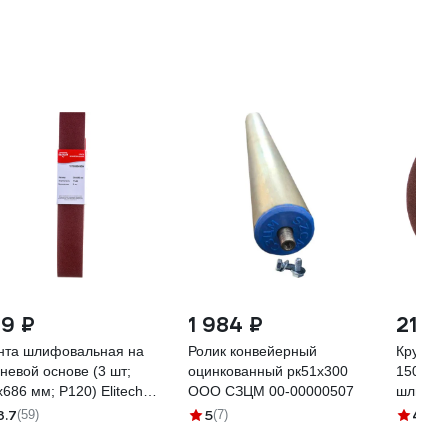
19 ₽
1 984 ₽
219 
нта шлифовальная на
Ролик конвейерный
Круг шл
аневой основе (3 шт;
оцинкованный рк51x300
150 мм;
х686 мм; P120) Elitech
ООО СЗЦМ 00-00000507
шлифова
10.004900
39804
3.7
5
4.8
(59)
(7)
(8)