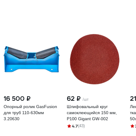
16 500 ₽
62 ₽
2
/шт
Опорный ролик GasFusion
Шлифовальный круг
Ле
для труб 110-630мм
самоклеющийся 150 мм,
тк
3.20630
P100 Gigant GW-002
50
11
4.7
(43)