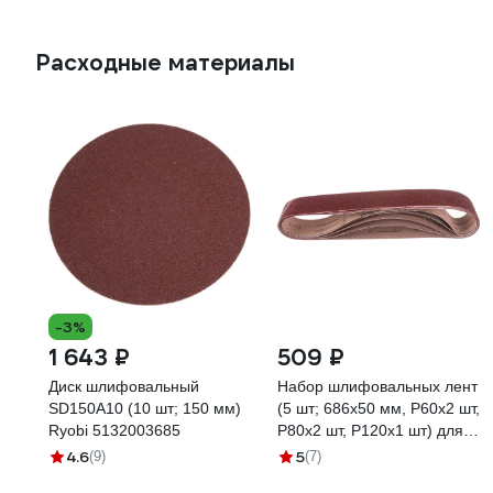
Расходные материалы
-3%
1 643 ₽
509 ₽
Диск шлифовальный
Набор шлифовальных лент
SD150A10 (10 шт; 150 мм)
(5 шт; 686x50 мм, P60х2 шт,
Ryobi 5132003685
P80х2 шт, P120х1 шт) для
TH-US 240 KWB 910805
4.6
5
(9)
(7)