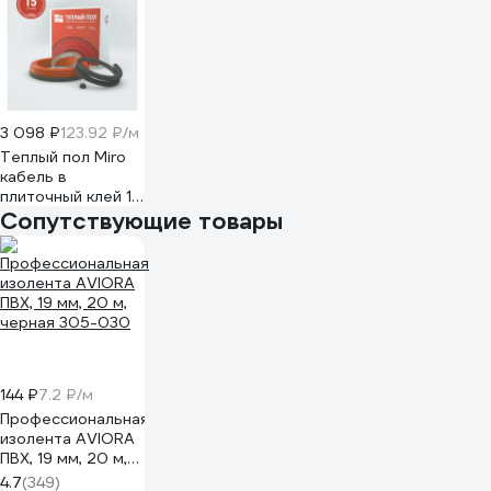
3 098 ₽
123.92 ₽/м
Теплый пол Miro
кабель в
плиточный клей 15
Вт/м, 375 Вт 2443
Сопутствующие товары
144 ₽
7.2 ₽/м
Профессиональная
изолента AVIORA
ПВХ, 19 мм, 20 м,
черная 305-030
4.7
(349)