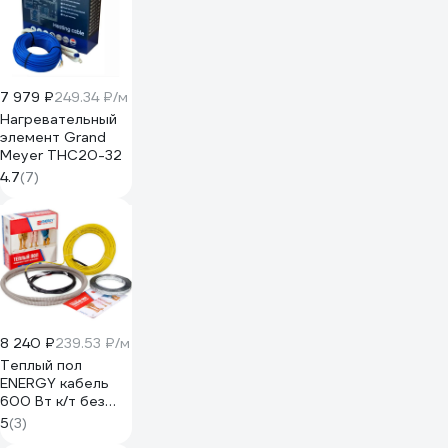
7 979 ₽
249.34 ₽/м
Нагревательный
элемент Grand
Meyer THC20-32
4.7
(7)
8 240 ₽
239.53 ₽/м
Теплый пол
ENERGY кабель
600 Вт к/т без
термостата 00-
5
(3)
УТ-00616