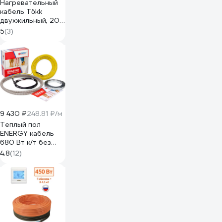
Нагревательный
кабель Tökk
двухжильный, 20
Вт/м, 30м.п.
5
(3)
КАБ_ТОКК_30м
9 430 ₽
248.81 ₽/м
Теплый пол
ENERGY кабель
680 Вт к/т без
термостата 00-
4.8
(12)
УТ-00617