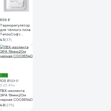
659 ₽
Терморегулятор
для тёплого пола
ТеплоСофт
механический RTC
4.5
(37)
70.26 белый 7026
-15%
105 ₽
123 ₽
5.25 ₽/м
ПВХ-изолента
ЭРА 19ммх20м
черная C0036540
4.8
(275)