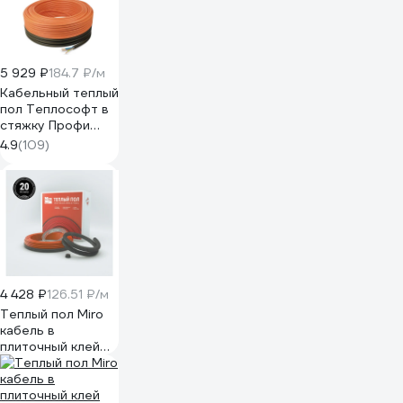
покрытия IQ
FLOOR CABLE 700
Вт - 35 м - 4,7
м.кв. 207
5 929 ₽
184.7 ₽/м
Кабельный теплый
пол Теплософт в
стяжку Профи
32,1м 450Вт с
4.9
(109)
электронным
терморегулятором
32,1м-450/3
4 428 ₽
126.51 ₽/м
Теплый пол Miro
кабель в
плиточный клей
20 Вт/м, 700 Вт
2461