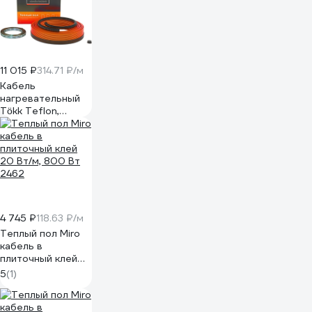
11 015 ₽
314.71 ₽/м
Кабель
нагревательный
Tökk Teflon,
двухжильный, 20
Вт/м, 700 Вт (35
м.п.)
КабTokk_TF_35мп
4 745 ₽
118.63 ₽/м
Теплый пол Miro
кабель в
плиточный клей
20 Вт/м, 800 Вт
5
(1)
2462