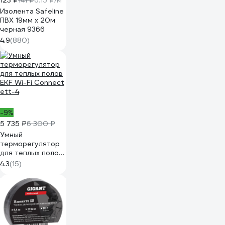
123 ₽
141 ₽
6.15 ₽/м
Изолента Safeline
ПВХ 19мм х 20м
черная 9366
4.9
(880)
-9%
5 735 ₽
6 300 ₽
Умный
терморегулятор
для теплых полов
EKF Wi-Fi Connect
4.3
(15)
ett-4