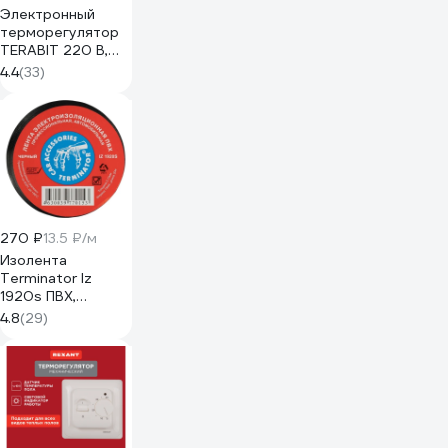
Электронный
терморегулятор
TERABIT 220 В,
1500 Вт XH-
4.4
(33)
W3001
270 ₽
13.5 ₽/м
Изолента
Terminator Iz
1920s ПВХ,
черная,
4.8
(29)
автомобильная,
0.13 мм, 19 мм, 20
м 2000251