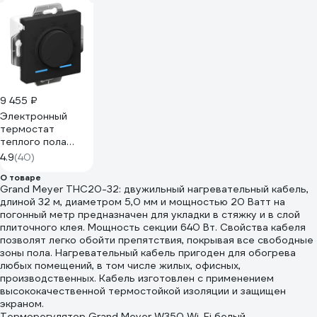
9 455 ₽
Электронный
термостат
теплого пола
Systeme Electric
4.9
(40)
AtlasDesign с
О товаре
датчиком, 10A,
Grand Meyer THC20-32: двужильный нагревательный кабель,
механизм, карбон
длиной 32 м, диаметром 5,0 мм и мощностью 20 Ватт на
ATN001035
погонный метр предназначен для укладки в стяжку и в слой
плиточного клея. Мощность секции 640 Вт. Свойства кабеля
позволят легко обойти препятствия, покрывая все свободные
зоны пола. Нагревательный кабель пригоден для обогрева
любых помещений, в том числе жилых, офисных,
производственных. Кабель изготовлен с применением
высококачественной термостойкой изоляции и защищен
экраном.
Терморегулятор Grand Meyer W350 Wi-Fi белый