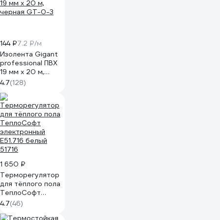
ATN000138
144 ₽
7.2 ₽/м
Изолента Gigant
professional ПВХ
19 мм х 20 м,
черная GT-0-3
4.7
(128)
1 650 ₽
Терморегулятор
для тёплого пола
ТеплоСофт
электронный
4.7
(46)
E51.716 белый
51716