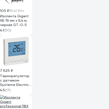
105 ₽
16.41 ₽/м
Изолента Gigant
ХБ 19 мм х 6,4 м,
черная GT-0-5
4.1
(50)
7 625 ₽
Терморегулятор
с датчиком
Systeme Electric
(Schneider
4.5
(17)
Electric)
AtlasDesign,
Белый, +5 до
+35C, 16 A