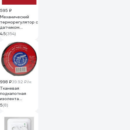
595 ₽
Механический
терморегулятор с
датчиком
температуры
4.5
(354)
пола REXANT
3600Вт 51-0531
998 ₽
39.92 ₽/м
Тканевая
подкапотная
изолента
Terminator Izt
5
(8)
1925 fabric, 19мм х
25м, толщина
0,25мм 2000832