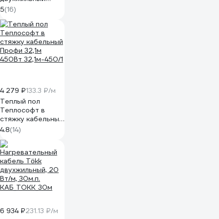
Warmcoin POWER
5
(16)
| 20Вт/м.п. | 30м.п.
POWER_600Вт_30м
4 279 ₽
133.3 ₽/м
Теплый пол
Теплософт в
стяжку кабельный
Профи 32,1м
4.8
(14)
450Вт 32,1м-450/1
6 934 ₽
231.13 ₽/м