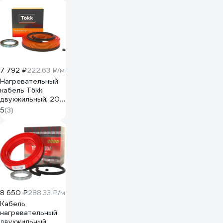
7 792 ₽
222.63 ₽/м
Нагревательный
кабель Tökk
двухжильный, 20
Вт/м, 35м.п.
5
(3)
КАБ_ТОКК_35м
8 650 ₽
288.33 ₽/м
Кабель
нагревательный
двухжильный