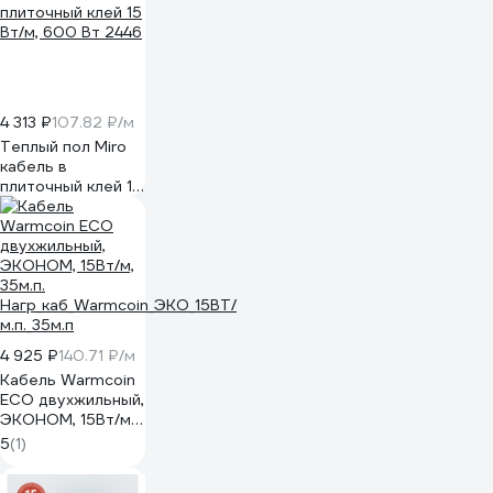
4 313 ₽
107.82 ₽/м
Теплый пол Miro
кабель в
плиточный клей 15
Вт/м, 600 Вт 2446
4 925 ₽
140.71 ₽/м
Кабель Warmcoin
ECO двухжильный,
ЭКОНОМ, 15Вт/м,
35м.п.
5
(1)
Нагр_каб_Warmcoin_ЭКО_15ВТ/
м.п._35м.п