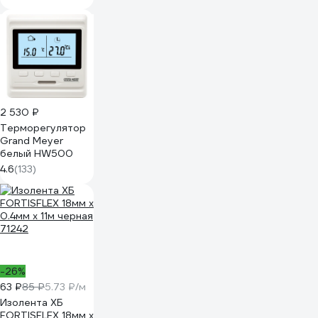
2 530 ₽
Терморегулятор
Grand Meyer
белый HW500
4.6
(133)
-26%
63 ₽
85 ₽
5.73 ₽/м
Изолента ХБ
FORTISFLEX 18мм х