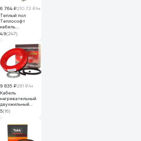
6 764 ₽
210.72 ₽/м
Теплый пол
Теплософт
кабель
нагревательный в
4.9
(247)
стяжку Профи
32,1м 450Вт с
сенсорным
терморегулятором
32,1м-450/4
9 835 ₽
281 ₽/м
Кабель
нагревательный
двухжильный
Warmcoin POWER
5
(16)
| 20Вт/м.п. | 35м.п.
POWER_700Вт_35м