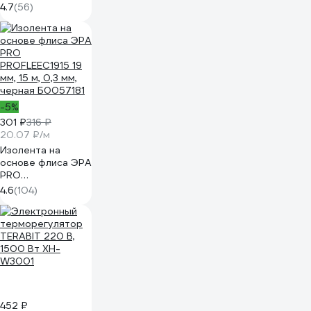
люкс) Caleo
4.7
(56)
0К-00000740
-5%
301 ₽
316 ₽
20.07 ₽/м
Изолента на
основе флиса ЭРА
PRO
PROFLEEC1915 19
4.6
(104)
мм, 15 м, 0,3 мм,
черная Б0057181
452 ₽