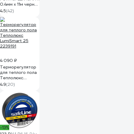
0.4мм х 11м черная
71242
4.5
(42)
4 090 ₽
Терморегулятор
для теплого пола
Теплолюкс
LumiSmart 25
4.9
(20)
2239191
-13%