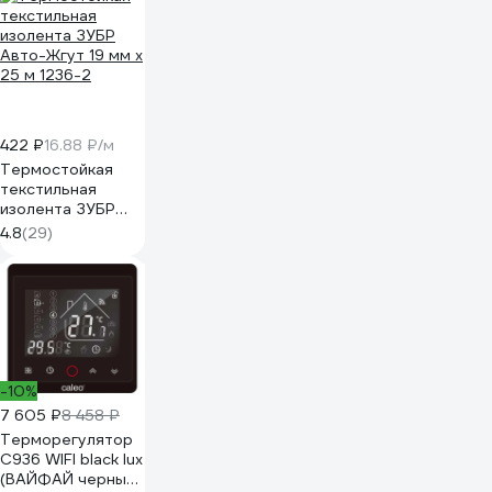
422 ₽
16.88 ₽/м
Термостойкая
текстильная
изолента ЗУБР
Авто-Жгут 19 мм х
4.8
(29)
25 м 1236-2
-10%
7 605 ₽
8 458 ₽
Терморегулятор
C936 WIFI black lux
(ВАЙФАЙ черный