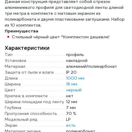
Данная конструкция представляет собой отрезок
нейтральный
алюминиевого профиля для светодиодной ленты длиной
белый, 501210
три метра в комплекте с матовым экраном из
поликарбоната и двумя пластиковыми заглушками. Набор
из 10 комплектов.
Преимущества
Стильный чёрный цвет *Комплектом дешевле!
Характеристики
Тип
профиль
Установка
накладной
Материал
алюминий/поликарбонат
Защита от пыли и влаги
IP 20
Длина
1000 мм
Ширина
16 мм
Цвет
черный
Крепеж в комплекте
нет
Ширина площадки под ленту
12 мм
Глубина
7 мм
Пропускная способность
70 %
Модельный ряд
LP
Экран
есть
Материал экрана
поликарбонат