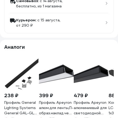
Самовывоз:
c 14 августа,
бесплатно
, из 1 магазина
Курьером:
c 15 августа,
от 290 ₽
Аналоги
238 ₽
399 ₽
479 ₽
880
Профиль General
Профиль Apeyron
Профиль Apeyron
Комп
Lighting Systems
алюм.для ленты,П-
алюминиевый для
LC-L
General GAL-GLS-
образ.наклад.черный,1м,шир.ленты
светодиодной
1x3Bl