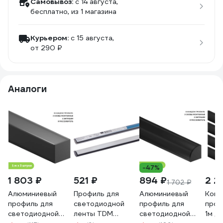
Самовывоз:
c 14 августа,
бесплатно
, из 1 магазина
Курьером:
c 15 августа,
от 290 ₽
Аналоги
-47%
1 803 ₽
521 ₽
894 ₽
2 2
1 702 ₽
Алюминиевый
Профиль для
Алюминиевый
Комп
профиль для
светодиодной
профиль для
проф
светодиодной
ленты TDM
светодиодной
1м д