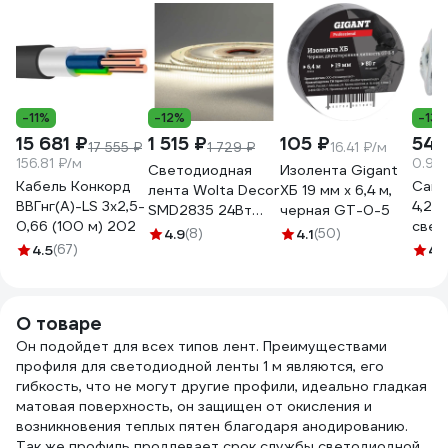
-11%
-12%
-13
15 681 ₽
1 515 ₽
105 ₽
545
17 555 ₽
1 729 ₽
16.41 ₽/м
156.81 ₽/м
0.9 
Светодиодная
Изолента Gigant
Кабель Конкорд
Само
лента Wolta Decor
ХБ 19 мм х 6,4 м,
ВВГнг(А)-LS 3х2,5-
4,2x1
SMD2835 24Вт
черная GT-0-5
0,66 (100 м) 202
сверл
4000К 24В IP20
4.9
(8)
4.1
(50)
(при
4.5
(67)
240led/m
4.
шт) 
WLS2835-
24W/4000/24H240-
01
О товаре
Он подойдет для всех типов лент. Преимуществами
профиля для светодиодной ленты 1 м являются, его
гибкость, что не могут другие профили, идеально гладкая
матовая поверхность, он защищен от окисления и
возникновения теплых пятен благодаря анодированию.
Так же профиль продлевает срок службы светодиодной