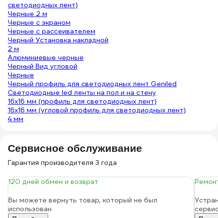
светодиодных лент)
Черные 2 м
Черные с экраном
Черные с рассеивателем
Черный Установка накладной
2 м
Алюминиевые черные
Черный Вид угловой
Черные
Черный профиль для светодиодных лент Geniled
Светодиодные led ленты на пол и на стену
16х16 мм (профиль для светодиодных лент)
16х16 мм (угловой профиль для светодиодных лент)
4 мм
Сервисное обслуживание
Гарантия производителя 3 года
120 дней обмен и возврат
Ремонт
Вы можете вернуть товар, который не был
Устран
использован
серви