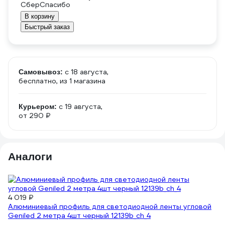
В корзину
Быстрый заказ
c 18 августа,
Самовывоз:
бесплатно
, из 1 магазина
c 19 августа,
Курьером:
от 290 ₽
Аналоги
4 019 ₽
Алюминиевый профиль для светодиодной ленты угловой
1 
Geniled 2 метра 4шт черный 12139b_ch_4
К
El