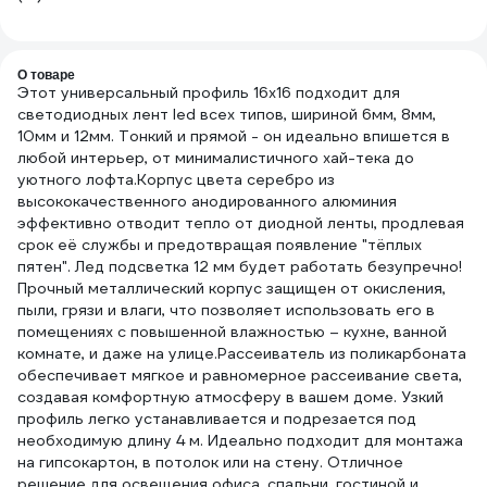
О товаре
Этот универсальный профиль 16х16 подходит для
светодиодных лент led всех типов, шириной 6мм, 8мм,
10мм и 12мм. Тонкий и прямой - он идеально впишется в
любой интерьер, от минималистичного хай-тека до
уютного лофта.Корпус цвета серебро из
высококачественного анодированного алюминия
эффективно отводит тепло от диодной ленты, продлевая
срок её службы и предотвращая появление "тёплых
пятен". Лед подсветка 12 мм будет работать безупречно!
Прочный металлический корпус защищен от окисления,
пыли, грязи и влаги, что позволяет использовать его в
помещениях с повышенной влажностью – кухне, ванной
комнате, и даже на улице.Рассеиватель из поликарбоната
обеспечивает мягкое и равномерное рассеивание света,
создавая комфортную атмосферу в вашем доме. Узкий
профиль легко устанавливается и подрезается под
необходимую длину 4 м. Идеально подходит для монтажа
на гипсокартон, в потолок или на стену. Отличное
решение для освещения офиса, спальни, гостиной и