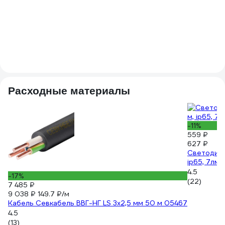
1
5
(2
Расходные материалы
-11%
559 ₽
627 ₽
Светодиод
ip65, 7лм/
4.5
-17%
(22)
7 485 ₽
9 038 ₽
149.7 ₽/м
Кабель Севкабель ВВГ-НГ LS 3х2,5 мм 50 м 05467
4.5
(13)