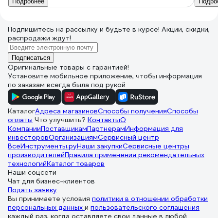
Подробнее
Подро
Подпишитесь
на рассылку
и будьте в курсе! Акции, скидки,
распродажи ждут!
Подписаться
Оригинальные товары с гарантией!
Установите мобильное приложение, чтобы информация
по заказам всегда была под рукой
Каталог
Адреса магазинов
Способы получения
Способы
оплаты
Что улучшить?
Контакты
О
Компании
Поставщикам
Партнерам
Информация для
инвесторов
Организациям
Сервисный центр
ВсеИнструменты.ру
Наши закупки
Сервисные центры
производителей
Правила применения рекомендательных
технологий
Каталог товаров
Наши соцсети
Чат для бизнес-клиентов
Подать заявку
Вы принимаете условия
политики в отношении обработки
персональных данных
и
пользовательского соглашения
каждый раз, когда оставляете свои данные в любой