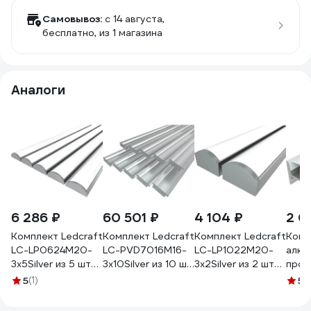
Самовывоз:
c 14 августа,
бесплатно
, из 1 магазина
Аналоги
6 286 ₽
60 501 ₽
4 104 ₽
2 0
Комплект Ledcraft
Комплект Ledcraft
Комплект Ledcraft
Комп
LC-LP0624M20-
LC-PVD7016M16-
LC-LP1022M20-
алюм
3x5Silver из 5 шт
3x10Silver из 10 шт
3x2Silver из 2 шт
проф
серебро (3м
серебро (3м
серебро (3м
LEDC
5
(1)
5
(1
профиль+3м
профиль+3м
профиль+3м
экра
рассеиватель+2
рассеиватель+2
рассеиватель+2
загл