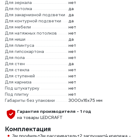
Для зеркала
нет
Для потолка
да
Для закарнизной подсветки
да
Для контурной подсветки
да
Для мебели
нет
Для натяжных потолков
нет
Для ниши
да
Для плинтуса
нет
Для гипсокартона
нет
Для пола
нет
Для стен
да
Для стекла
нет
Для ступеней
нет
Для карниза
нет
Под штукатурку
нет
Под плитку
нет
Габариты без упаковки
3000x16x75 мм
Гарантия производителя - 1 год
на товары LEDCRAFT
Комплектация
3м профиль+3м рассеиватель+2 заглушки+4 крепежа -