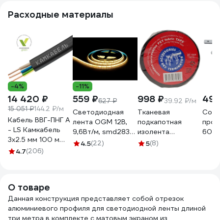
заглушки)
заглушки+4
заглушки)
LPS1
Расходные материалы
1616340495
крепежа)
1616340123
1627
1616340671
-4%
-11%
14 420 ₽
559 ₽
998 ₽
495
627 ₽
39.92 ₽/м
15 051 ₽
144.2 ₽/м
Светодиодная
Тканевая
Cоед
Кабель ВВГ-ПНГ А
лента OGM 12В,
подкапотная
проф
- LS Камкабель
9,6Вт/м, smd2835,
изолента
60x6
3x2.5 мм 100 м
120д/м, ip65, 7лм/
Terminator Izt
4.5
(22)
5
(8)
ГОСТ
4.7
(206)
чип, подложка
1925 fabric, 19мм х
1157К30HG00070А0100М
8мм, 5м, 3000к. /
25м, толщина
LSE-259
0,25мм 2000832
О товаре
Данная конструкция представляет собой отрезок
алюминиевого профиля для светодиодной ленты длиной
три метра в комплекте с матовым экраном из