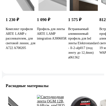
1 230 ₽
1 090 ₽
1 575 ₽
812
Комплект профиля
Профиль для ленты
Встраиваемый
Вст
ARTE LAMP с
ARTE LAMP
алюминиевый
проф
рассеивателем, для
integration A300605R
профиль для led
алю
световой линии, для
ленты Elektrostandard
свет
A722 A700205
- ll-2-alp017 (под
19 м
ленту до 12,4mm)
WAP-
a061362
Расходные материалы