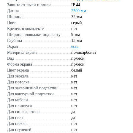
Защита от пыли и влаги
IP 44
Длина
2500 мм
Ширина
32 мм
Цвет
серый
Крепеж в комплекте
нет
Ширина площадки под ленту
9 мм
Глубина
13 мм
Экран
есть
Материал экрана
поликарбонат
Вид
прямой
Форма экрана
прямой
Цвет экрана
белый
Для зеркала
нет
Для потолка
нет
Для закарнизной подсветки
нет
Для контурной подсветки
нет
Для мебели
нет
Для плинтуса
нет
Для гипсокартона
да
Для стен
да
Для стекла
нет
Для ступеней
нет