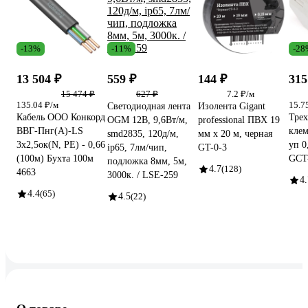
-13%
-11%
-28
13 504 ₽
559 ₽
144 ₽
315
15 474 ₽
627 ₽
7.2 ₽/м
135.04 ₽/м
15.7
Светодиодная лента
Изолента Gigant
Кабель ООО Конкорд
Трех
OGM 12В, 9,6Вт/м,
professional ПВХ 19
ВВГ-Пнг(А)-LS
клем
smd2835, 120д/м,
мм х 20 м, черная
3x2,5ок(N, PE) - 0,66
уп 0
ip65, 7лм/чип,
GT-0-3
(100м) Бухта 100м
GCT-
подложка 8мм, 5м,
4.7
(128)
4663
3000к. / LSE-259
4.
4.4
(65)
4.5
(22)