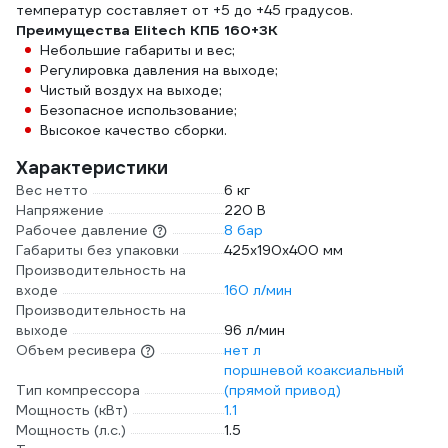
температур составляет от +5 до +45 градусов.
Преимущества Elitech КПБ 160+3К
Небольшие габариты и вес;
Регулировка давления на выходе;
Чистый воздух на выходе;
Безопасное использование;
Высокое качество сборки.
Характеристики
Вес нетто
6 кг
Напряжение
220 В
Рабочее давление
8 бар
Габариты без упаковки
425х190х400 мм
Производительность на
входе
160 л/мин
Производительность на
выходе
96 л/мин
Объем ресивера
нет л
поршневой коаксиальный
Тип компрессора
(прямой привод)
Мощность (кВт)
1.1
Мощность (л.с.)
1.5