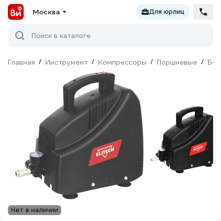
Москва
Для юрлиц
Поиск в каталоге
Главная
/
Инструмент
/
Компрессоры
/
Поршневые
/
Без
Нет в наличии