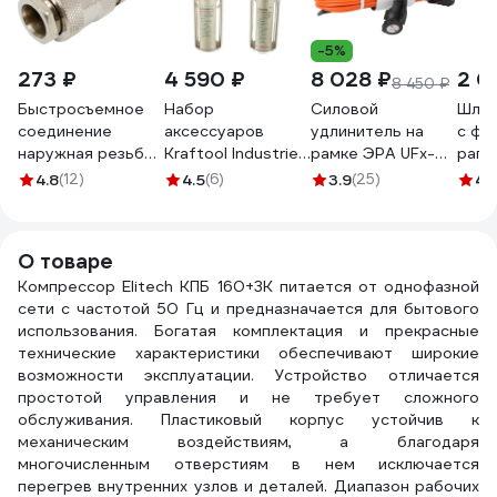
-5%
273 ₽
4 590 ₽
8 028 ₽
2 0
8 450 ₽
Быстросъемное
Набор
Силовой
Шлан
соединение
аксессуаров
удлинитель на
с фи
наружная резьба
Kraftool Industrie
рамке ЭРА UFx-
рапид
1/2" BlackWeld
Qualitat для
1e-3x1.5-50m-IP44
мм) 
4.8
(12)
4.5
(6)
3.9
(25)
4.
3204bw
пневмосистем
с заземлением 1
1703
манометр
гнездо 50м ПВС
влагоотделитель
3х1.5 Б0046814
О товаре
смазчик 06505
Компрессор Elitech КПБ 160+3К питается от однофазной
сети с частотой 50 Гц и предназначается для бытового
использования. Богатая комплектация и прекрасные
технические характеристики обеспечивают широкие
возможности эксплуатации. Устройство отличается
простотой управления и не требует сложного
обслуживания. Пластиковый корпус устойчив к
механическим воздействиям, а благодаря
многочисленным отверстиям в нем исключается
перегрев внутренних узлов и деталей. Диапазон рабочих