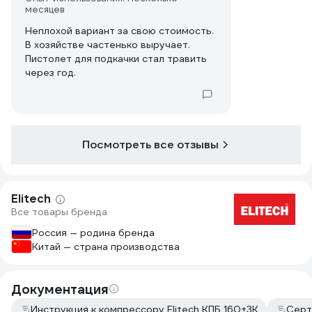
месяцев
Неплохой вариант за свою стоимость.
В хозяйстве частенько выручает.
Пистолет для подкачки стал травить
через год.
Посмотреть все отзывы
Elitech
Все товары бренда
Россия — родина бренда
Китай — страна производства
Документация
Инструкция к компрессору Elitech КПБ 160+3К
Серт