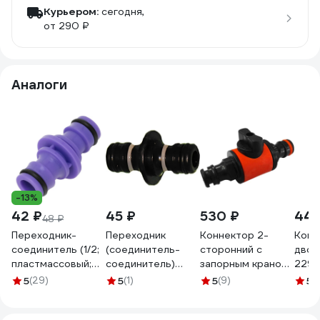
Курьером:
сегодня,
от 290 ₽
Аналоги
-13%
42 ₽
45 ₽
530 ₽
441
48 ₽
Переходник-
Переходник
Коннектор 2-
Конн
соединитель (1/2;
(соединитель-
сторонний с
двой
пластмассовый;
соединитель)
запорным краном
2291
штуцерный) для
Д003-2009В
ЛЕТО АР1021
5
(29)
5
(1)
5
(9)
5
(1
шланга PALISAD
дарк DAPKO
24784
66465
4100000360