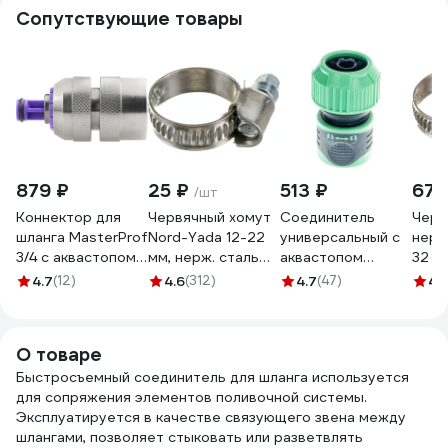
Сопутствующие товары
879 ₽
25 ₽
513 ₽
675
/шт
Коннектор для
Червячный хомут
Соединитель
Черв
шланга MasterProf
Nord-Yada 12-22
универсальный с
нерж
3/4 с аквастопом
мм, нерж. сталь
аквастопом
32 м
соединитель
900255
1/2"-5/8"-3/4"
G/1/4
4.7
(12)
4.6
(312)
4.7
(47)
4.
латунь
SKRAB 28260
ДС.070679.ИМ
О товаре
Быстросъемный соединитель для шланга используется
для сопряжения элементов поливочной системы.
Эксплуатируется в качестве связующего звена между
шлангами, позволяет стыковать или разветвлять