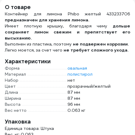
4607002302932
О товаре
Контейнер для лимона Phibo желтый 433233706
предназначен для хранения лимона.
Имеет плотную крышку, благодаря чему
дольше
сохраняет лимон свежим и препятствует его
высыханию.
Выполнен из пластика, поэтому
не подвержен коррозии.
Легко моется, за счет чего
не требует сложного ухода.
Характеристики
Форма
овальная
Материал
полистирол
Набор
нет
Цвет
прозрачный/желтый
Длина
87 мм
Ширина
87 мм
Высота
96 мм
Вес нетто
0.063 кг
Упаковка
Единица товара: Штука
Вес, кг: 0.063