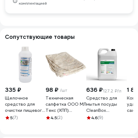
комплектацией
Сопутствующие товары
335 ₽
98 ₽
636 ₽
1 8
/шт
127.2 ₽/л
Щелочное
Техническая
Средство для
Конц
средство для
салфетка ООО МЛ
мытья посуды
удал
очистки пищевого
Текс (ХПП)
CleanBox
сажи
оборудования
80x100 см, серая,
Professional
МАС
5
(7)
4.5
(2)
4.6
(9)
51АБ Мультимэйд
в индивидуальном
Marvel Полевые
УДА
удаляет жир,
пакете 22-3040
цветы (Марвел)
НАГА
дезинфекция, 1 л
5л 1320518
026