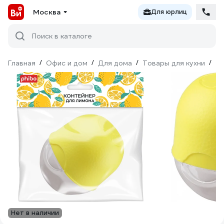
Москва
Для юрлиц
Поиск в каталоге
Главная
/
Офис и дом
/
Для дома
/
Товары для кухни
/
То
Нет в наличии