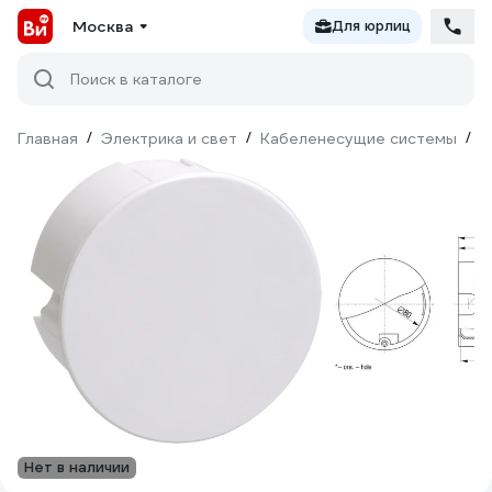
Москва
Для юрлиц
Поиск в каталоге
Главная
/
Электрика и свет
/
Кабеленесущие системы
/
М
Нет в наличии