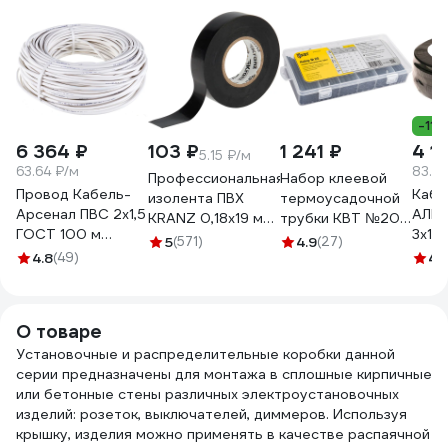
-11%
6 364 ₽
103 ₽
1 241 ₽
4 16
5.15 ₽/м
63.64 ₽/м
83.2
Профессиональная
Набор клеевой
Провод Кабель-
Кабе
изолента ПВХ
термоусадочной
Арсенал ПВС 2х1,5
АЛЬ
KRANZ 0,18х19 мм,
трубки КВТ №20
ГОСТ 100 м
3х1,
20 м, черная KR-
86582
5
(571)
4.9
(27)
KARS-51178
м 05
4.8
(49)
09-2806
4.
О товаре
Установочные и распределительные коробки данной
серии предназначены для монтажа в сплошные кирпичные
или бетонные стены различных электроустановочных
изделий: розеток, выключателей, диммеров. Используя
крышку, изделия можно применять в качестве распаячной