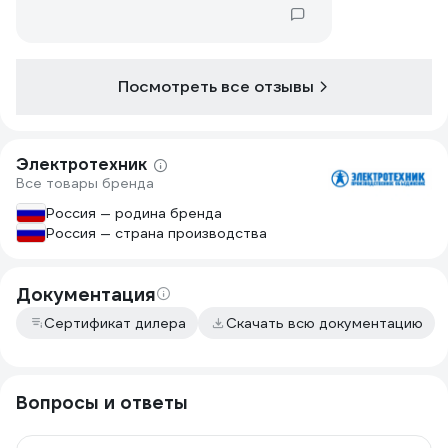
плохо. Крышка горит прекрасно и не
самозатухает! Сальники тоже, два
таких, один другой. Данная коробка
представлена и под другими
брендами, изначально покупал именно
Посмотреть все отзывы
из-за негорючести (самозатухания) но
потом начался бардак, стали делать
горючую коробку под тем же
Электротехник
артикулом (без буквы Г, в том-то и
Все товары бренда
дело!), и этим всё испортили.
Покрыл огнезащитной краской,
Россия — родина бренда
полистиролу это мало помогает.
Россия — страна производства
"Даже если духами обдать...", как
говорится.
Сжег полностью и угли выкинул.
Документация
Сертификат дилера
Скачать всю документацию
Вопросы и ответы