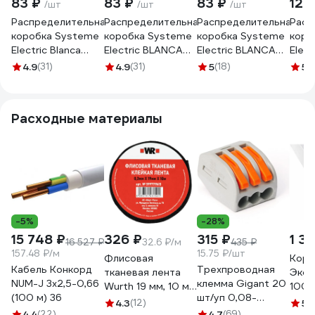
83 ₽
83 ₽
83 ₽
124
/шт
/шт
/шт
Распределительная
Распределительная
Распределительная
Расп
коробка Systeme
коробка Systeme
коробка Systeme
коро
Electric Blanca
Electric BLANCA
Electric BLANCA
Elec
наруж Беж IP42 SE
О/У IP42, БЕЛЫЙ
О/У IP42,
О/У I
4.9
(31)
4.9
(31)
5
(18)
5
(
BLNRK000017
BLNRK000011
МОЛОЧНЫЙ
АЛЮ
BLNRK000012
BLN
Расходные материалы
-5%
-28%
15 748 ₽
326 ₽
315 ₽
1 3
16 527 ₽
32.6 ₽/м
435 ₽
157.48 ₽/м
15.75 ₽/шт
Флисовая
Коро
Кабель Конкорд
Трехпроводная
тканевая лента
Экоп
NUM-J 3х2,5-0,66
клемма Gigant 20
Wurth 19 мм, 10 м
100x
(100 м) 36
шт/уп 0,08-
5997719615090 1
Крыш
4.3
(12)
5
(
2,5(4)мм² GCT-
4.4
(22)
4.7
(69)
760