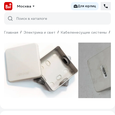
Москва
Для юрлиц
Поиск в каталоге
Главная
/
Электрика и свет
/
Кабеленесущие системы
/
М