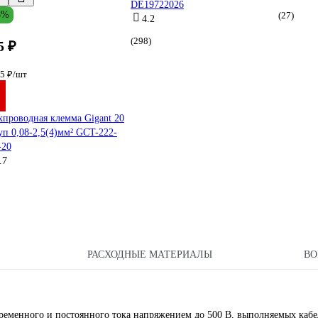
DE19722026
8%
(27)
4.2
(298)
5 ₽
75 ₽/шт
хпроводная клемма Gigant 20
уп 0,08-2,5(4)мм² GCT-222-
-20
.7
РАСХОДНЫЕ МАТЕРИАЛЫ
ВО
еременного и постоянного тока напряжением до 500 В, выполняемых кабе