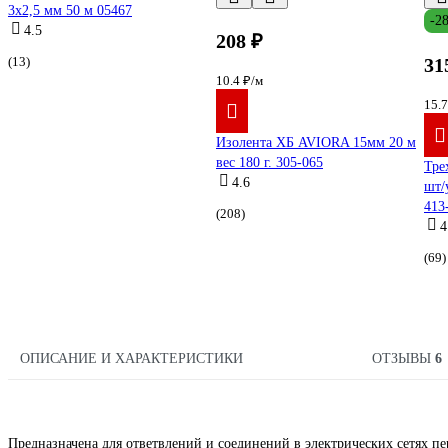
3х2,5 мм 50 м 05467
-2
4.5
208 ₽
(13)
31
10.4 ₽/м
15.
Изолента ХБ AVIORA 15мм 20 м
вес 180 г. 305-065
Тре
4.6
шт/
413
(208)
4
(69)
ОПИСАНИЕ И ХАРАКТЕРИСТИКИ
ОТЗЫВЫ
6
Предназначена для ответвлений и соединений в электрических сетях п