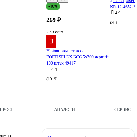
диэлектричес
-40%
KR-12-4652-3
4.9
269 ₽
(39)
2.69 ₽/шт
Нейлоновые стяжки
FORTISFLEX КСС 5х300 черный
100 штук 49417
4.4
(1019)
ПРОСЫ
АНАЛОГИ
СЕРВИС
лями с