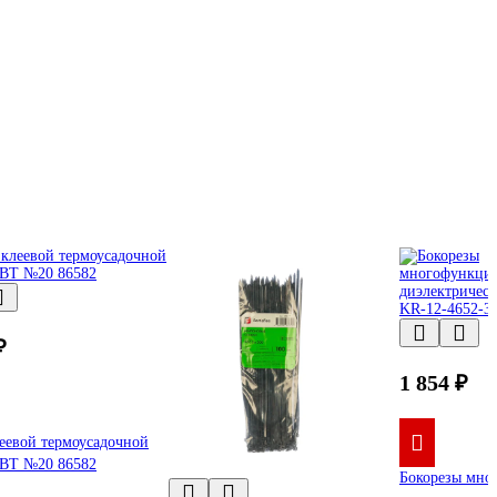
₽
1 854 ₽
еевой термоусадочной
КВТ №20 86582
Бокорезы мно