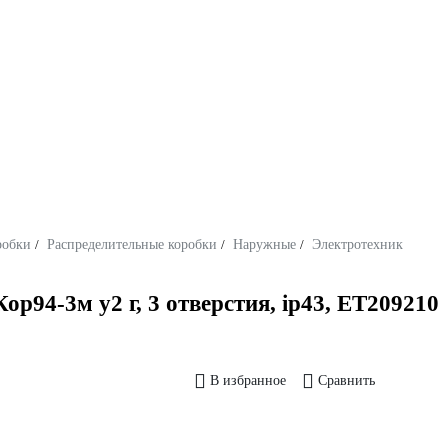
робки
/
Распределительные коробки
/
Наружные
/
Электротехник
р94-3м у2 г, 3 отверстия, ip43, ET209210
В избранное
Сравнить