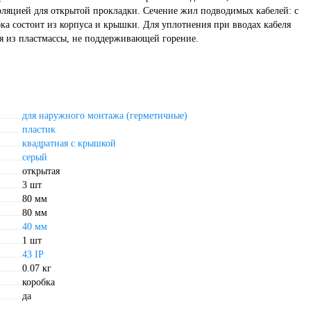
яцией для открытой прокладки. Сечение жил подводимых кабелей: с
а состоит из корпуса и крышки. Для уплотнения при вводах кабеля
ся из пластмассы, не поддерживающей горение.
для наружного монтажа (герметичные)
пластик
квадратная с крышкой
серый
открытая
3 шт
80 мм
80 мм
40 мм
1 шт
43 IP
0.07 кг
коробка
да