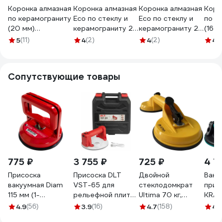
Коронка алмазная
Коронка алмазная
Коронка алмазная
Коро
по керамограниту
Eco по стеклу и
Eco по стеклу и
по к
(20 мм)
керамограниту 25
керамограниту 22
(16 
ПРАКТИКА 035-
мм RITTER
мм RITTER
035
5
(11)
4
(2)
4
(2)
4.
066
PS22305251
PS22305221
Сопутствующие товары
775 ₽
3 755 ₽
725 ₽
4 7
Присоска
Присоска DLT
Двойной
Ваку
вакуумная Diam
VST-65 для
стеклодомкрат
прис
115 мм (1-
рельефной плитки
Ultima 70 кг,
KRA
чашечная) 600114
с АВТО
пластик 141004
200 
4.9
(56)
3.9
(16)
4.7
(158)
4.
подкачкой, 6
3325