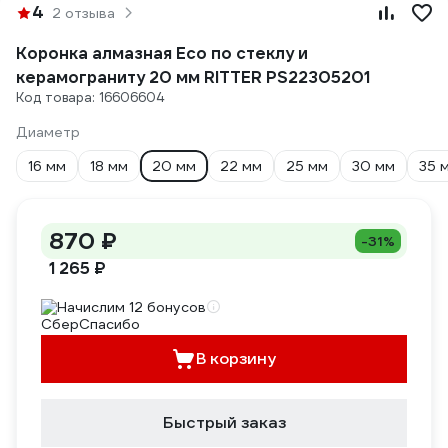
4
2 отзыва
Коронка алмазная Eco по стеклу и
керамограниту 20 мм RITTER PS22305201
Код товара: 16606604
Диаметр
16 мм
18 мм
20 мм
22 мм
25 мм
30 мм
35 
870 ₽
-31%
1 265 ₽
Начислим 12 бонусов
В корзину
Быстрый заказ