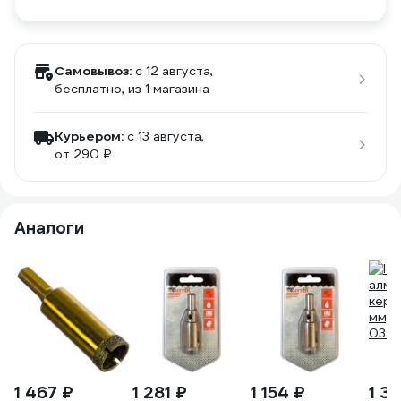
Самовывоз:
c 12 августа,
бесплатно
, из 1 магазина
Курьером:
c 13 августа,
от 290 ₽
Аналоги
1 467 ₽
1 281 ₽
1 154 ₽
1 3