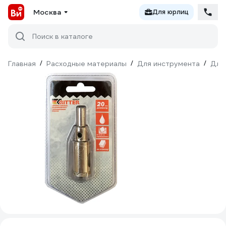
Москва
Для юрлиц
Поиск в каталоге
Главная
/
Расходные материалы
/
Для инструмента
/
Для