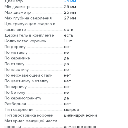
Диаметр
25 мм
Min диаметр
25 мм
Max диаметр
25 мм
Max глубина сверления
27 мм
Центрирующее сверло в
комплекте
есть
Держатель в комплекте
есть
Количество коронок
1 шт
По дереву
нет
По металлу
нет
По керамике
да
По стеклу
да
По пластику
нет
По нержавеющей стали
нет
По цветному металлу
нет
По кирпичу
нет
По бетону
нет
По керамограниту
да
Разборная
нет
Тип сверления
мокрое
Тип хвостовика коронки
цилиндрический
Материал режущей части
коронки
алмазное зерно