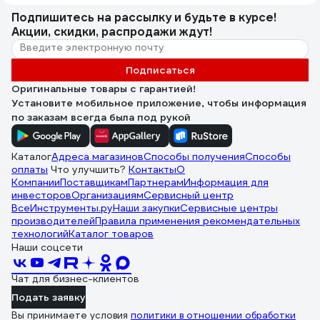
Подпишитесь
на рассылку
и будьте в курсе!
Акции, скидки, распродажи ждут!
Подписаться
Оригинальные товары с гарантией!
Установите мобильное приложение, чтобы информация
по заказам всегда была под рукой
Каталог
Адреса магазинов
Способы получения
Способы
оплаты
Что улучшить?
Контакты
О
Компании
Поставщикам
Партнерам
Информация для
инвесторов
Организациям
Сервисный центр
ВсеИнструменты.ру
Наши закупки
Сервисные центры
производителей
Правила применения рекомендательных
технологий
Каталог товаров
Наши соцсети
Чат для бизнес-клиентов
Подать заявку
Вы принимаете условия
политики в отношении обработки