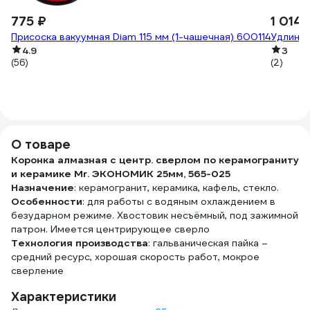
775 ₽
1 014 
Присоска вакуумная Diam 115 мм (1-чашечная) 600114
Удлинит
4.9
3
(56)
(2)
О товаре
Коронка алмазная с центр. сверлом по керамограниту
и керамике Mr. ЭКОНОМИК 25мм, 565-025
Назначение
: керамогранит, керамика, кафель, стекло.
Особенности
: для работы с водяным охлаждением в
безударном режиме. Хвостовик несъёмный, под зажимной
патрон. Имеется центрирующее сверло
Технология производства
: гальваническая пайка –
средний ресурс, хорошая скорость работ, мокрое
сверление
Характеристики