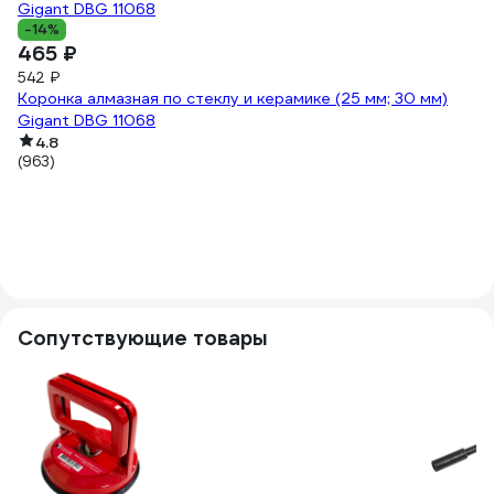
-14%
465 ₽
542 ₽
Коронка алмазная по стеклу и керамике (25 мм; 30 мм)
Gigant DBG 11068
-
4.8
5
(963)
62
Ко
Gi
(9
Сопутствующие товары