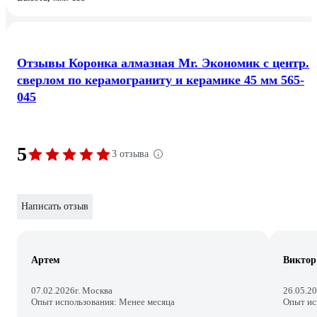
Отзывы Коронка алмазная Mr. Экономик с центр.
сверлом по керамограниту и керамике 45 мм 565-
045
5
3 отзыва
Написать отзыв
Артем
Виктор
07.02.2026
г. Москва
26.05.2
Опыт использования: Менее месяца
Опыт ис