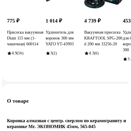
775 ₽
1 014 ₽
4 739 ₽
453
Присоска вакуумная
Удлинитель для
Вакуумная присоска
Удли
Diam 115 мм (1-
коронок 300 мм
KRAFTOOL SPG-200
для 
чашечная) 600114
YATO YT-43993
d 200 мм 33256-20
коро
300
4.9
(56)
3
(2)
4.3
(6)
3.
О товаре
Коронка алмазная с центр. сверлом по керамограниту и
керамике Mr. ЭКОНОМИК 45мм, 565-045