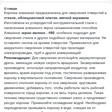
О товаре
Коронка алмазная предназначена для сверления отверстий в
стекле, облицовочной плитке, мягкой керамике
.
Изготовлена из углеродистой инструментальной стали с
нанесением алмазного зерна гальваническим способом.
Алмазное
зерно мелкое - #80
, особенно подходит для
сверления стекла и других подобных хрупких материалов. Не
оставляет сколов на кромке отверстия. Применяется для
аккуратного сверления отверстий при прокладке
электропроводки, труб и других коммуникаций.
Рекомендации:
Для сверления используйте аккумуляторную
дрель, имеющую низкую скорость вращения. Засверливание
производите, используя направляющий кондуктор, или
врезаясь краем коронки под углом, постепенно разворачивая
коронку в вертикальное положение. Сверление производите,
немного отклоняя коронку от оси сверления, круговыми
движениями, добиваясь того, чтобы работала часть рабочей
поверхности торца коронки, а не весь торец целиком. Такая
техника сверления существенно снижает износ и продлевает
ресурс коронки. Применяйте охлаждение водой. Необходимо
периодически промывать коронку в воде, очищая ее от