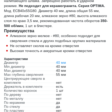
налипающего шлама. Запрещено работать в ударном
режиме.
Не подходит для керамогранита.
Серия OPTIMA.
Мод. ECB40x55G80. Диаметр 40 мм, длина общая 55 мм,
длина рабочая 20 мм, алмазное зерно #80, высота алмазного
слоя по краю 3,5 мм, рекомендованная частота оборотов
350-
500 об/мин
, 1 шт. в блистере.
Преимущества
Алмазное зерно мелкое - #80, особенно подходит для
сверления стекла и других подобных хрупких материалов
Не оставляет сколов на кромке отверстия
Высокая точность и аккуратные кромки отверстия
Характеристики
Диаметр
40 мм
Min диаметр
40 мм
Max диаметр
40 мм
Max глубина сверления
55 мм
Центрирующее сверло в
комплекте
нет
Держатель в комплекте
есть
Количество коронок
1 шт
По дереву
нет
По металлу
нет
По керамике
да
По стеклу
да
По пластику
нет