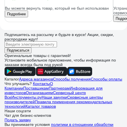
Вы можете вернуть товар, который не был использован
Устран
сервис
Подробнее
Подро
Подпишитесь
на рассылку
и будьте в курсе! Акции, скидки,
распродажи ждут!
Подписаться
Оригинальные товары с гарантией!
Установите мобильное приложение, чтобы информация по
заказам всегда была под рукой
Каталог
Адреса магазинов
Способы получения
Способы оплаты
Что улучшить?
Контакты
О
Компании
Поставщикам
Партнерам
Информация для
инвесторов
Организациям
Сервисный центр
ВсеИнструменты.ру
Наши закупки
Сервисные центры
производителей
Правила применения рекомендательных
технологий
Каталог товаров
Наши соцсети
Чат для бизнес-клиентов
Подать заявку
Вы принимаете условия
политики в отношении обработки