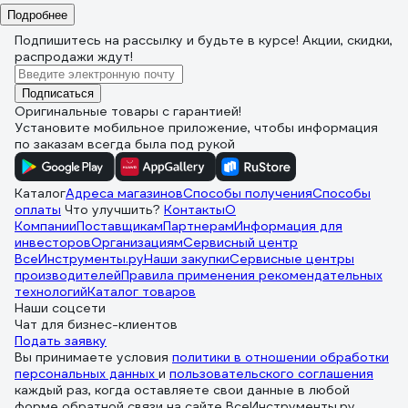
Подробнее
Подпишитесь
на рассылку
и будьте в курсе! Акции, скидки,
распродажи ждут!
Подписаться
Оригинальные товары с гарантией!
Установите мобильное приложение, чтобы информация
по заказам всегда была под рукой
Каталог
Адреса магазинов
Способы получения
Способы
оплаты
Что улучшить?
Контакты
О
Компании
Поставщикам
Партнерам
Информация для
инвесторов
Организациям
Сервисный центр
ВсеИнструменты.ру
Наши закупки
Сервисные центры
производителей
Правила применения рекомендательных
технологий
Каталог товаров
Наши соцсети
Чат для бизнес-клиентов
Подать заявку
Вы принимаете условия
политики в отношении обработки
персональных данных
и
пользовательского соглашения
каждый раз, когда оставляете свои данные в любой
форме обратной связи на сайте ВсеИнструменты.ру