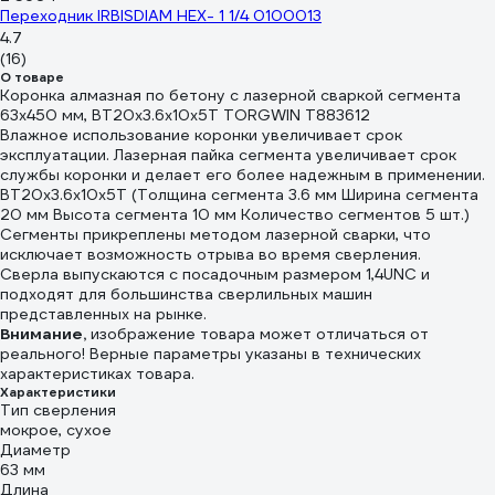
Переходник IRBISDIAM HEX- 1 1/4 0100013
4.7
(16)
О товаре
Коронка алмазная по бетону с лазерной сваркой сегмента
63x450 мм, ВТ20x3.6x10x5T TORGWIN T883612
Влажное использование коронки увеличивает срок
эксплуатации. Лазерная пайка сегмента увеличивает срок
службы коронки и делает его более надежным в применении.
ВТ20x3.6x10x5T (Толщина сегмента 3.6 мм Ширина сегмента
20 мм Высота сегмента 10 мм Количество сегментов 5 шт.)
Сегменты прикреплены методом лазерной сварки, что
исключает возможность отрыва во время сверления.
Сверла выпускаются с посадочным размером 1,4UNC и
подходят для большинства сверлильных машин
представленных на рынке.
Внимание,
изображение товара может отличаться от
реального! Верные параметры указаны в технических
характеристиках товара.
Характеристики
Тип сверления
мокрое, сухое
Диаметр
63 мм
Длина