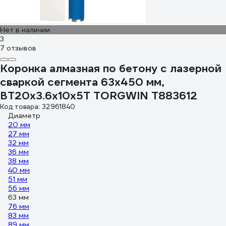
Нет в наличии
3
7 отзывов
Коронка алмазная по бетону с лазерной
сваркой сегмента 63x450 мм,
ВТ20x3.6x10x5T TORGWIN T883612
Код товара: 32961840
Диаметр
20 мм
27 мм
32 мм
36 мм
38 мм
40 мм
51 мм
56 мм
63 мм
76 мм
83 мм
89 мм