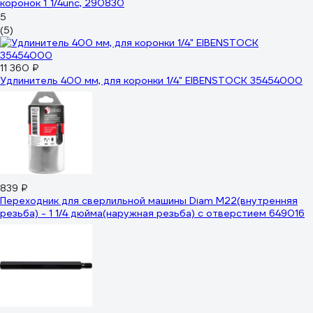
коронок 1_1/4unc, 290830
5
(5)
11 360 ₽
Удлинитель 400 мм, для коронки 1/4" EIBENSTOCK 35454000
839 ₽
Переходник для сверлильной машины Diam М22(внутренняя
резьба) - 1 1/4 дюйма(наружная резьба) с отверстием 649016