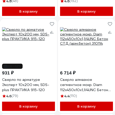
4.8
(48)
4.6
(192)
В корзину
В корзину
до -12%
931 ₽
6 714 ₽
Сверло по арматуре
Сверло алмазное
Эксперт 10х200 мм, SDS-
сегментное мокр. Diam
plus ПРАКТИКА 915-120
112x450х10х1,1/4UNC Бетон
СТД (арм.бетон) 310114
4.6
(79)
4.4
(110)
В корзину
В корзину