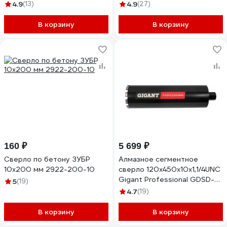
H1055-08-S10
4.9
(13)
4.9
(27)
В корзину
В корзину
160 ₽
5 699 ₽
Сверло по бетону ЗУБР
Алмазное сегментное
10x200 мм 2922-200-10
сверло 120x450х10x1,1/4UNC
Gigant Professional GDSD-
5
(19)
120450
4.7
(19)
В корзину
В корзину