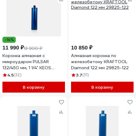
-14%
11 990 ₽
10 850 ₽
13 900 ₽
Коронка алмазная с
Алмазная коронка по
микроударом PULSAR
железобетону KRAFTOOL
132/450 мм, 1 1/4" KEOS
Diamond 122 мм 29825-122
DCL132.450
4.5
(32)
3.7
(31)
В корзину
В корзину