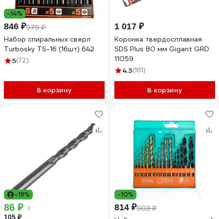
-14%
846 ₽
1 017 ₽
979 ₽
Набор спиральных сверл
Коронка твердосплавная
Turbosky TS-16 (16шт) 642
SDS Plus 80 мм Gigant GRD
11059
5
(72)
4.3
(161)
В корзину
В корзину
-18%
-10%
86 ₽
814 ₽
903 ₽
105 ₽