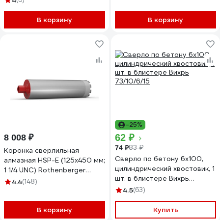
4
29185-H10
В корзину
В корзину
-25%
62 ₽
8 008 ₽
83 ₽
74 ₽
Коронка сверлильная
Сверло по бетону 6x100,
алмазная HSP-E (125х450 мм;
цилиндрический хвостовик, 1
1 1/4 UNC) Rothenberger
шт. в блистере Вихрь
FF51125
4.4
(148)
73/10/6/15
4.5
(63)
В корзину
Купить