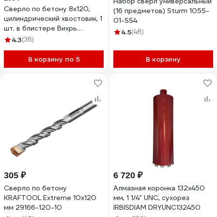
Набор сверл универсальный
Сверло по бетону 8x120,
(16 предметов) Sturm 1055-
цилиндрический хвостовик, 1
01-SS4
шт. в блистере Вихрь
4.5
(48)
73/10/6/16
4.3
(36)
В корзину по 5
В корзину
305 ₽
6 720 ₽
Сверло по бетону
Алмазная коронка 132x450
KRAFTOOL Extreme 10x120
мм, 1 1/4" UNC, сухорез
мм 29166-120-10
IRBISDIAM DRYUNC132450