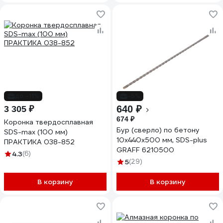
до -11%
-5%
640 ₽
3 305 ₽
674 ₽
Коронка твердосплавная
Бур (сверло) по бетону
SDS-max (100 мм)
10x440x500 мм, SDS-plus
ПРАКТИКА 038-852
GRAFF 6210500
4.3
(6)
5
(29)
В корзину
В корзину