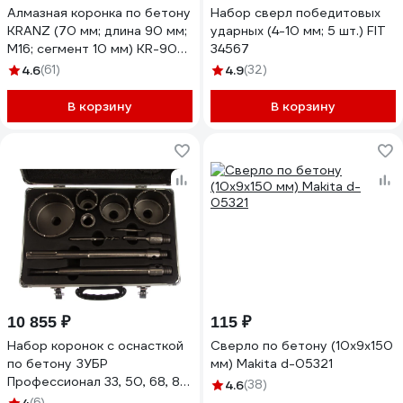
Алмазная коронка по бетону
Набор сверл победитовых
KRANZ (70 мм; длина 90 мм;
ударных (4-10 мм; 5 шт.) FIT
М16; сегмент 10 мм) KR-90-
34567
0164
4.6
(61)
4.9
(32)
В корзину
В корзину
10 855 ₽
115 ₽
Набор коронок с оснасткой
Сверло по бетону (10х9х150
по бетону ЗУБР
мм) Makita d-05321
Профессионал 33, 50, 68, 82,
4.6
(38)
100 мм, кейс, 10 предметов
(6)