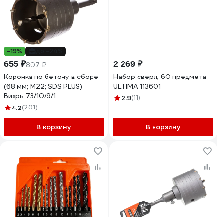
-19%
до -24%
655 ₽
2 269 ₽
807 ₽
Коронка по бетону в сборе
Набор сверл, 60 предмета
(68 мм; М22; SDS PLUS)
ULTIMA 113601
Вихрь 73/10/9/1
2.9
(11)
4.2
(201)
В корзину
В корзину