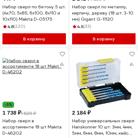
Набор сверл по бетону 5 шт.
Набор сверл по металлу,
(4х70, 5х85, 6х100, 8х110 и
кирпичу, дереву (18 шт; 3-10
10х110) Makita D-05175
мм) Gigant G-11120
4.8
(220)
4.5
(33)
В корзину
В корзину
-5%
1 738 ₽
2 184 ₽
1 829 ₽
Набор сверл в
Набор универсальных сверл
ассортименте 18 шт Makita
Hanskonner 10 шт: 3мм, 4мм,
D-46202
5мм, 6мм, 8мм, 10мм, кейс