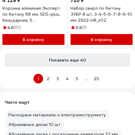
4 129 ₽
720 ₽
Коронка алмазная Эксперт
Набор сверл по бетону
по бетону 68 мм, SDS-plus,
ЗУБР 8 шт, 3-4-5-6-7-8-9-10
безударная, 5
мм 2922-H8_z02
турбосегментов 10 мм
4.6
(63)
3.5
(6)
ПРАКТИКА 908-269
В корзину
В корзину
Показать еще 40
1
2
3
4
5
...
25
Часто ищут
Расходные материалы к электроинструменту
Абразивные диски 10 шт
Абразивные диски с посадочным диаметром 22 мм