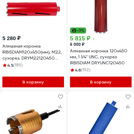
-3%
5 815 ₽
5 280 ₽
6 000 ₽
Алмазная коронка
Алмазная коронка 120x450
IRBISDIAM120x450(мм), М22,
мм, 1 1/4" UNC, сухорез
сухорез, DRYМ22120450
IRBISDIAM DRYUNC120450
DRYm22120450
4.5
(185)
4.6
(192)
В корзину
В корзину