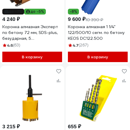
до -7%
до -5%
-8%
4 240 ₽
9 600 ₽
10 390 ₽
Коронка алмазная Эксперт
Коронка алмазная 1 1/4"
по бетону 72 мм, SDS-plus,
122/500/10 сегм. по бетону
безударная, 5
KEOS DC122.500
турбосегментов 10 мм
4.6
(63)
4.7
(267)
ПРАКТИКА 908-276
В корзину
В корзину
3 215 ₽
655 ₽