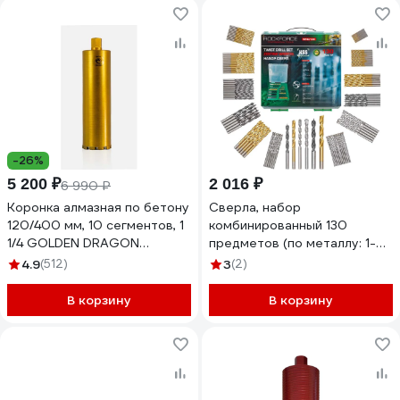
-26%
5 200 ₽
2 016 ₽
6 990 ₽
Коронка алмазная по бетону
Сверла, набор
120/400 мм, 10 сегментов, 1
комбинированный 130
1/4 GOLDEN DRAGON
предметов (по металлу: 1-6,
120/400.11/4.GD
8, 10 мм; по бетону: 4-6, 8, 10
4.9
(512)
3
(2)
мм; по дереву: 4-6, 8, 10 мм)
Rockforce RF-
В корзину
В корзину
924U130(60716)